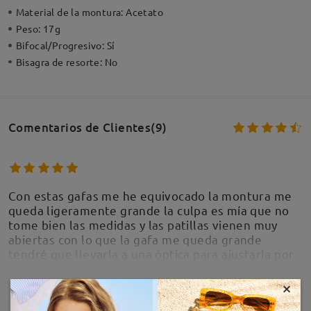
Material de la montura:
Acetato
Peso:
17g
Bifocal/Progresivo:
Sí
Bisagra de resorte:
No
Comentarios de Clientes(9)
Con estas gafas me he equivocado la montura me
queda ligeramente grande la culpa es mía que no
tome bien las medidas y las patillas vienen muy
abiertas con lo que la gafa me queda grande
tendré que llevarla a una óptica para ajustarla por
otra parte el hecho de no haber puesto anti
reflejante hace que los cristales me sean
×
MOSTRAR MÁS
incómodos ya que me reflejan el diseño de la