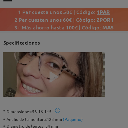
1 Par cuesta unos 50€ | Código:
1PAR
2 Par cuestan unos 60€ | Código:
2POR1
3+ Más ahorro hasta 100€ | Código:
MAS
Specificaciones
Dimensiones:
53-16-145
Ancho de la montura:
128 mm
(
Paqueño
)
Diametro de lentes:
54 mm