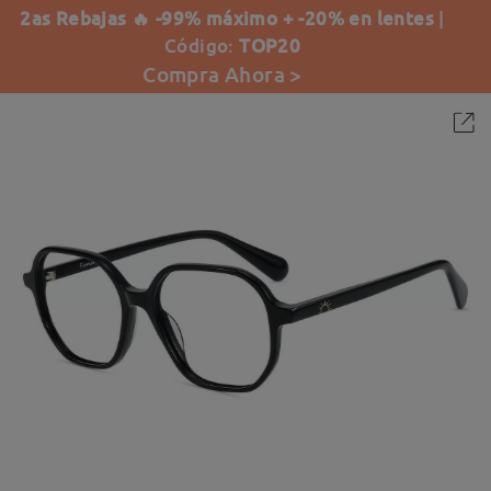
2as Rebajas 🔥 -99% máximo + -20% en lentes
|
Código:
TOP20
Compra Ahora >