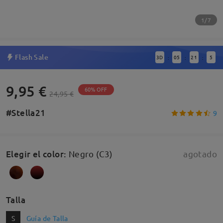
1/7
Flash Sale
3
D
05
21
5
:
:
:
9,95 €
60% OFF
24,95 €
#Stella21
9
Elegir el color
:
Negro (C3)
agotado
Talla
S
Guía de Talla