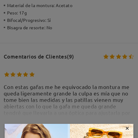
Material de la montura:
Acetato
Peso:
17g
Bifocal/Progresivo:
Sí
Bisagra de resorte:
No
Comentarios de Clientes(9)
Con estas gafas me he equivocado la montura me
queda ligeramente grande la culpa es mía que no
tome bien las medidas y las patillas vienen muy
abiertas con lo que la gafa me queda grande
tendré que llevarla a una óptica para ajustarla por
otra parte el hecho de no haber puesto anti
reflejante hace que los cristales me sean
×
MOSTRAR MÁS
incómodos ya que me reflejan el diseño de la