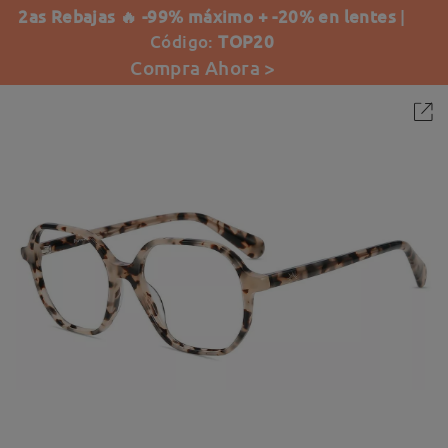
2as Rebajas 🔥 -99% máximo + -20% en lentes
|
Código:
TOP20
Compra Ahora >