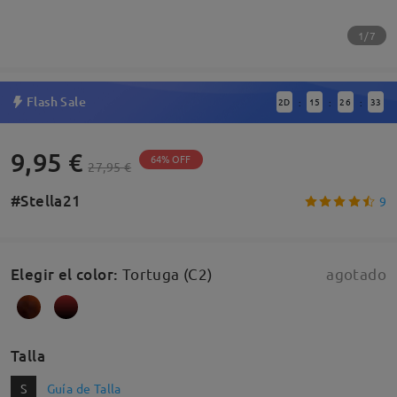
1/7
Flash Sale
2
D
15
26
32
:
:
:
9,95 €
64% OFF
27,95 €
#Stella21
9
Elegir el color
:
Tortuga (C2)
agotado
Talla
S
Guía de Talla