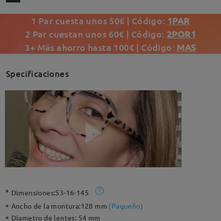
1 Par cuesta unos 50€ | Código:
1PAR
2 Par cuestan unos 60€ | Código:
2POR1
3+ Más ahorro hasta 100€ | Código:
MAS
Specificaciones
Dimensiones:
53-16-145
Ancho de la montura:
128 mm
(
Paqueño
)
Diametro de lentes:
54 mm