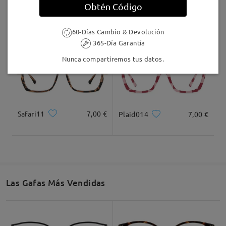
Obtén Código
AC49995
24,95 €
F907
17,00 €
60-Días Cambio & Devolución
365-Día Garantía
Nunca compartiremos tus datos.
Safari11
7,00 €
Plaid014
7,00 €
Las Gafas Más Vendidas