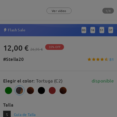
1/8
Ver vídeo
Flash Sale
0
D
16
51
36
:
:
:
12,00 €
55% OFF
26,95 €
#Stella20
81
Elegir el color
:
Tortuga (C2)
disponible
Talla
S
Guía de Talla