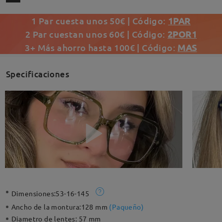
1 Par cuesta unos 50€ | Código:
1PAR
2 Par cuestan unos 60€ | Código:
2POR1
3+ Más ahorro hasta 100€ | Código:
MAS
Specificaciones
Dimensiones:
53-16-145
Ancho de la montura:
128 mm
(
Paqueño
)
Diametro de lentes:
57 mm