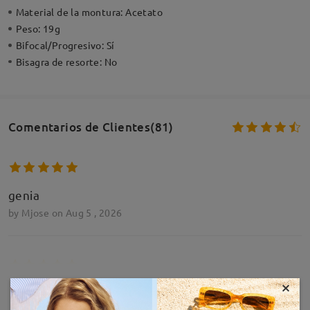
Material de la montura:
Acetato
Peso:
19g
Bifocal/Progresivo:
Sí
Bisagra de resorte:
No
Comentarios de Clientes(81)
genia
by
Mjose
on
Aug 5 , 2026
×
MOSTRAR MÁS
Me encantan
by
May
on
Jun 14 , 2026