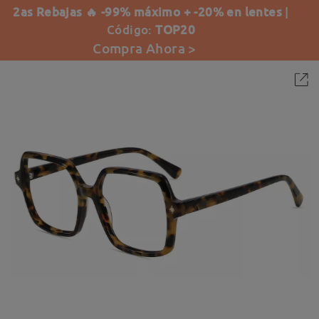
2as Rebajas 🔥 -99% máximo + -20% en lentes
|
Código:
TOP20
Compra Ahora >