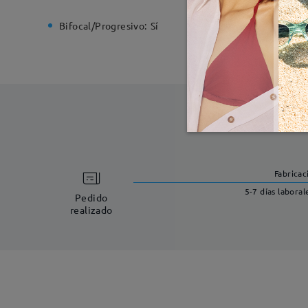
Bifocal/Progresivo:
Sí
Bisagra d
Fabricac
5-7 días laboral
Pedido
realizado