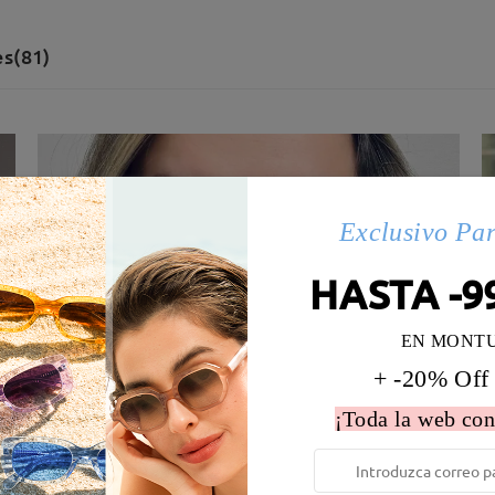
s(81)
Exclusivo Pa
HASTA -9
EN MONT
+ -20% Off
¡Toda la web con
 la montura:
128 mm
(
Paqueño
)
Diametro de lentes:
57 mm