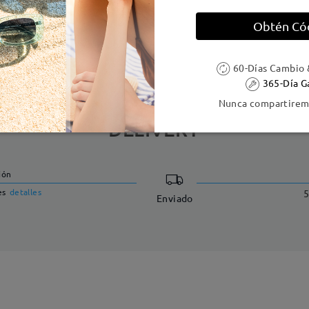
Obtén Có
e resorte:
No
Material de la montura:
Acetat
60-Días Cambio 
365-Día G
Nunca compartiremo
DELIVERY
ión
es
detalles
5
Enviado