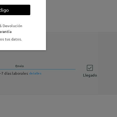
digo
o
& Devolución
arantía
s tus datos.
Envío
-7 días laborales
detalles
Llegado