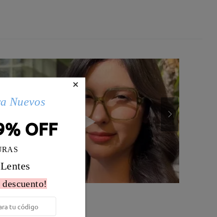
×
ra Nuevos
9% OFF
URAS
 Lentes
 descuento!
Peso:
19g