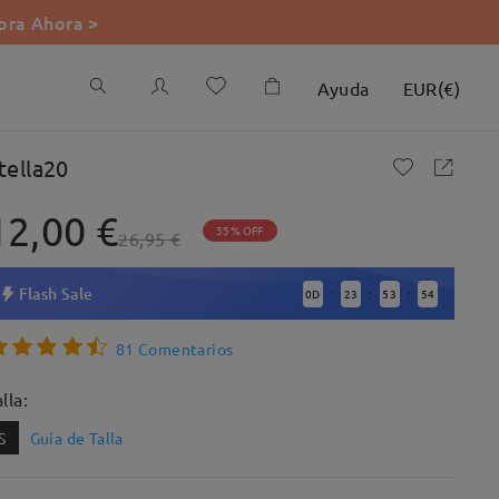
ra Ahora >
Ayuda
EUR
(
€
)
tella20
12,00 €
55% OFF
26,95 €
Flash Sale
0
D
23
53
53
:
:
:
81 Comentarios
lla:
S
Guía de Talla