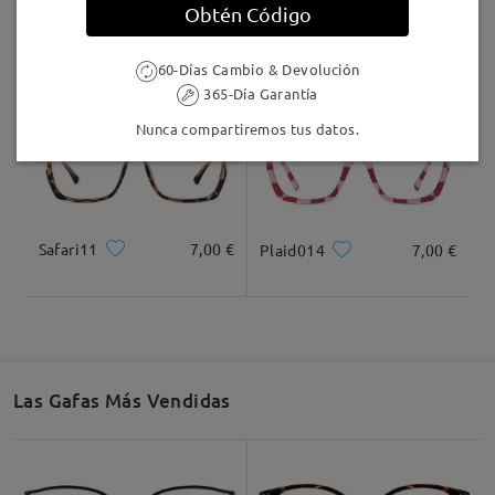
Obtén Código
AC49995
24,95 €
F907
17,00 €
60-Días Cambio & Devolución
365-Día Garantía
Nunca compartiremos tus datos.
Safari11
7,00 €
Plaid014
7,00 €
Las Gafas Más Vendidas