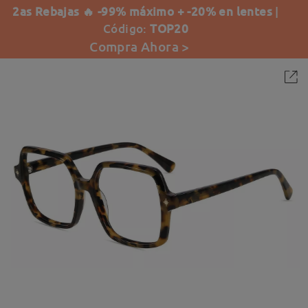
2as Rebajas 🔥 -99% máximo + -20% en lentes
|
Código:
TOP20
Compra Ahora >