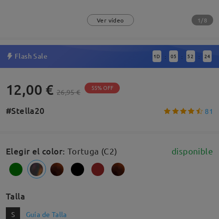
1/8
Ver vídeo
Flash Sale
1
D
05
52
23
:
:
:
12,00 €
55% OFF
26,95 €
#Stella20
81
Elegir el color
:
Tortuga (C2)
disponible
Talla
S
Guía de Talla