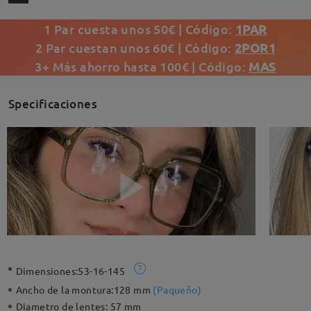
1 Par cuesta unos 50€ | Código:
1PAR
2 Par cuestan unos 60€ | Código:
2POR1
3+ Más ahorro hasta 100€ | Código:
MAS
Specificaciones
Dimensiones:
53-16-145
Ancho de la montura:
128 mm
(
Paqueño
)
Diametro de lentes:
57 mm