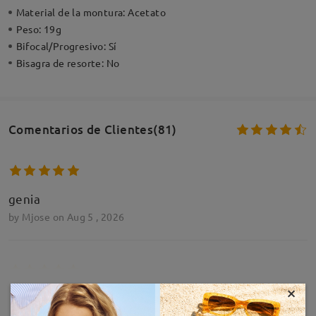
Material de la montura:
Acetato
Peso:
19g
Bifocal/Progresivo:
Sí
Bisagra de resorte:
No
Comentarios de Clientes(81)
genia
by
Mjose
on
Aug 5 , 2026
×
MOSTRAR MÁS
Me encantan
by
May
on
Jun 14 , 2026