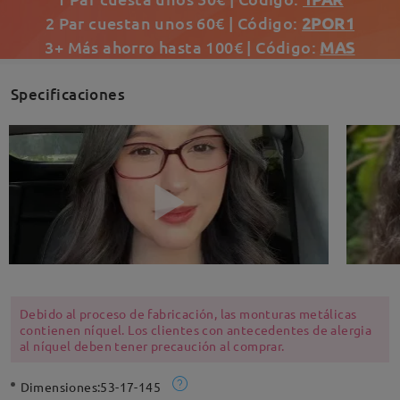
2 Par cuestan unos 60€ | Código:
2POR1
3+ Más ahorro hasta 100€ | Código:
MAS
Specificaciones
Debido al proceso de fabricación, las monturas metálicas
contienen níquel. Los clientes con antecedentes de alergia
al níquel deben tener precaución al comprar.
Dimensiones:
53-17-145