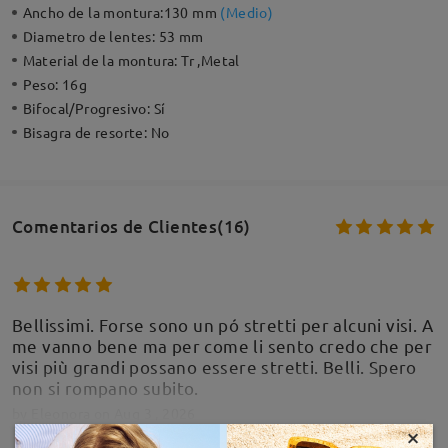
Ancho de la montura:
130 mm
(
Medio
)
Diametro de lentes:
53 mm
Material de la montura:
Tr ,Metal
Peso:
16g
Bifocal/Progresivo:
Sí
Bisagra de resorte:
No
Comentarios de Clientes(16)
Bellissimi. Forse sono un pó stretti per alcuni visi. A
me vanno bene ma per come li sento credo che per
visi più grandi possano essere stretti. Belli. Spero
non si rompano subito.
by
Eleonora
on
Aug 3 , 2026
×