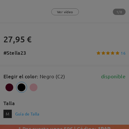
1/8
Ver vídeo
27,95 €
#Stella23
16
Elegir el color
:
Negro (C2)
disponible
Talla
M
Guía de Talla
1 Par cuesta unos 50€ | Código:
1PAR