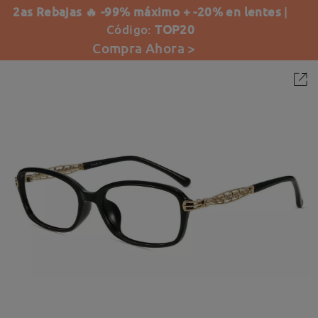
2as Rebajas 🔥 -99% máximo + -20% en lentes
|
Código:
TOP20
Compra Ahora >