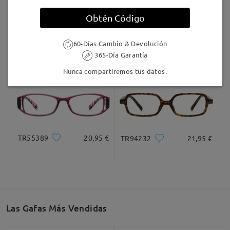
Llegado
Obtén Código
KXN1038
20,95 €
AC49000
24,95 €
60-Días Cambio & Devolución
365-Día Garantía
Nunca compartiremos tus datos.
TR55389
20,95 €
TR94232
21,95 €
Las Gafas Más Vendidas