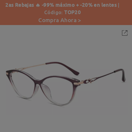
2as Rebajas 🔥 -99% máximo + -20% en lentes
|
Código:
TOP20
Compra Ahora >