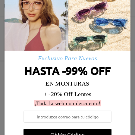
Entrega
Pedido realizado
Revestimiento resistente a arañazo incluído
60 días de garantía de devolución y cambio
Fabricación
Garantía de 365 días
Descubrir Más
5-7 días laborales
detalles
Exclusivo Para Nuevos
HASTA -99% OFF
Enviado
Marcos Similares
EN MONTURAS
Envío
+ -20% Off Lentes
5-7 días laborales
detalles
¡Toda la web con descuento!
Llegado
Obtén Código