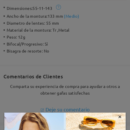
Dimensiones:
55-11-143
Ancho de la montura:
133 mm
(
Medio
)
Diametro de lentes:
55 mm
Material de la montura:
Tr ,Metal
Peso:
12g
Bifocal/Progresivo:
Sí
Bisagra de resorte:
No
Comentarios de Clientes
Comparta su experiencia de compra para ayudar a otros a
obtener gafas satisfechas
Deje su comentario
×