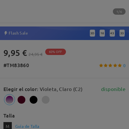
1/6
Flash Sale
3
D
16
43
32
:
:
:
9,95 €
60% OFF
24,95 €
#TM83860
0
Elegir el color
:
Violeta, Claro (C2)
disponible
Talla
M
Guía de Talla