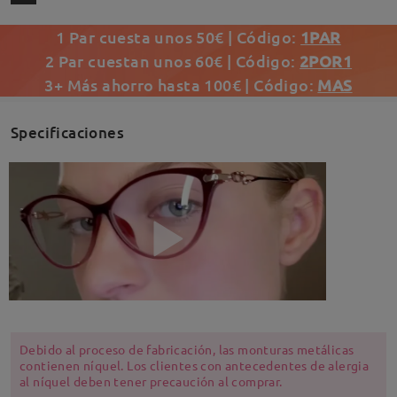
1 Par cuesta unos 50€ | Código:
1PAR
2 Par cuestan unos 60€ | Código:
2POR1
3+ Más ahorro hasta 100€ | Código:
MAS
Specificaciones
Debido al proceso de fabricación, las monturas metálicas
contienen níquel. Los clientes con antecedentes de alergia
al níquel deben tener precaución al comprar.