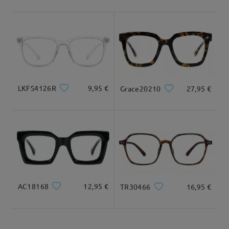
Envío
5-7 días laborales
detalles
Tipo Rostro:
Longitud Rostro:
Ancho Rostro:
ovalada
17cm/6.69 in
12.5cm/4.92 in
Llegado
Dimensiones
LKFS4126R
9,95 €
Grace20210
27,95 €
Ancho Total
Longitud de Patillas
131mm/ 5.16in
146mm/ 5.75in
AC18168
12,95 €
TR30466
16,95 €