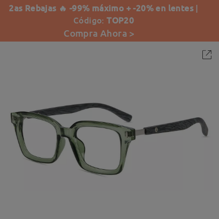
2as Rebajas 🔥 -99% máximo + -20% en lentes
|
Código:
TOP20
Compra Ahora >