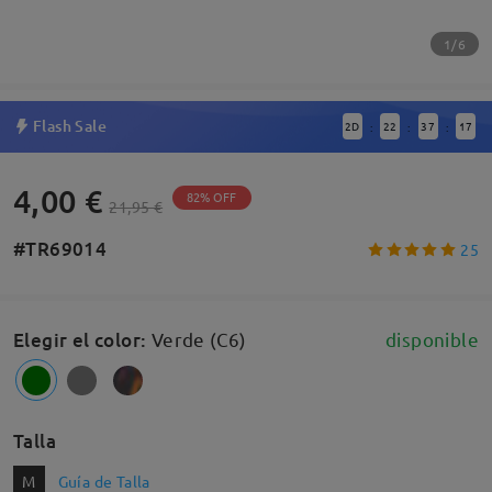
1/6
Flash Sale
2
D
22
37
17
:
:
:
4,00 €
82% OFF
21,95 €
#TR69014
25
Elegir el color
:
Verde (C6)
disponible
Talla
M
Guía de Talla