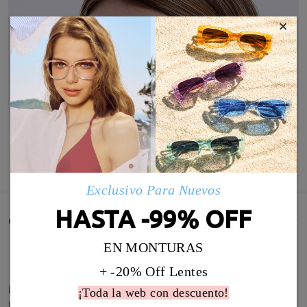
×
MOSTRAR MÁS
Exclusivo Para Nuevos
HASTA -99% OFF
Comentarios de Clientes(25)
EN MONTURAS
+ -20% Off Lentes
Muy buenas gafas, las compré graduadas de sol
¡Toda la web con descuento!
(son las primeras de este tipo que tengo) y genial.