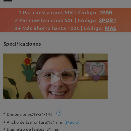
1 Par cuesta unos 50€ | Código:
1PAR
2 Par cuestan unos 60€ | Código:
2POR1
3+ Más ahorro hasta 100€ | Código:
MAS
Specificaciones
Dimensiones:
49-21-146
Ancho de la montura:
131 mm
(
Medio
)
Diametro de lentes:
51 mm