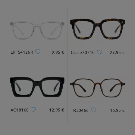
Envío
5-7 días laborales
detalles
Tipo Rostro:
Longitud Rostro:
Ancho Rostro:
ovalada
17cm/6.69 in
12.5cm/4.92 in
Llegado
Dimensiones
LKFS4126R
9,95 €
Grace20210
27,95 €
Ancho Total
Longitud de Patillas
131mm/ 5.16in
146mm/ 5.75in
AC18168
12,95 €
TR30466
16,95 €