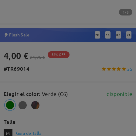
1/6
Flash Sale
2
D
16
07
23
:
:
:
4,00 €
82% OFF
21,95 €
#TR69014
25
Elegir el color
:
Verde (C6)
disponible
Talla
M
Guía de Talla