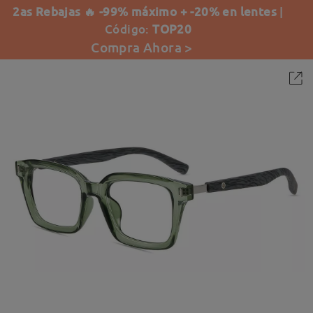
2as Rebajas 🔥 -99% máximo + -20% en lentes
|
Código:
TOP20
Compra Ahora >