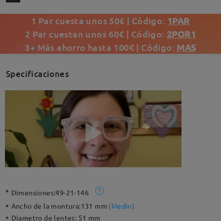
1 Par cuesta unos 50€ | Código:
1PAR
2 Par cuestan unos 60€ | Código:
2POR1
3+ Más ahorro hasta 100€ | Código:
MAS
Specificaciones
Dimensiones:
49-21-146
Ancho de la montura:
131 mm
(
Medio
)
Diametro de lentes:
51 mm