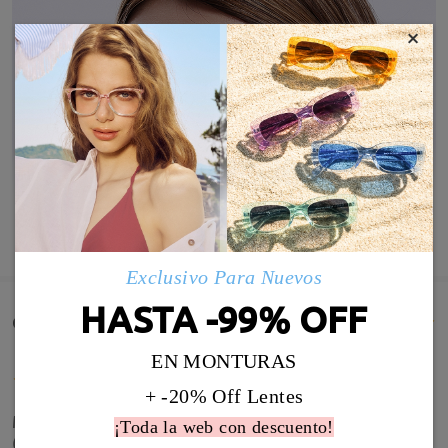
×
MOSTRAR MÁS
Exclusivo Para Nuevos
HASTA -99% OFF
Comentarios de Clientes(25)
EN MONTURAS
+ -20% Off Lentes
Muy buenas gafas, las compré graduadas de sol
¡Toda la web con descuento!
(son las primeras de este tipo que tengo) y genial.