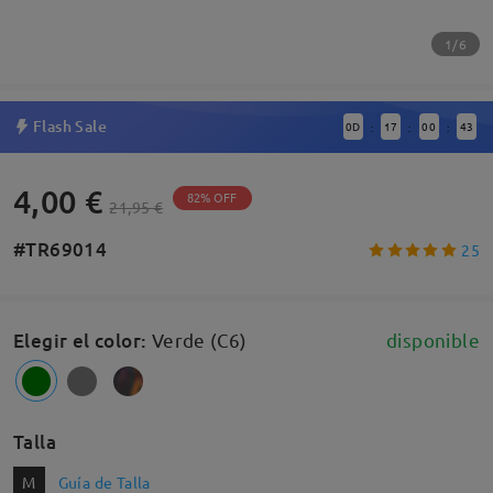
1/6
Flash Sale
0
D
17
00
43
:
:
:
4,00 €
82% OFF
21,95 €
#TR69014
25
Elegir el color
:
Verde (C6)
disponible
Talla
M
Guía de Talla