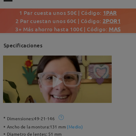
1 Par cuesta unos 50€ | Código:
1PAR
2 Par cuestan unos 60€ | Código:
2POR1
3+ Más ahorro hasta 100€ | Código:
MAS
Specificaciones
Dimensiones:
49-21-146
Ancho de la montura:
131 mm
(
Medio
)
Diametro de lentes:
51 mm