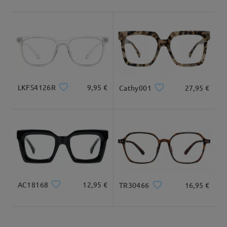
Envío
5-7 días laborales
detalles
Tipo Rostro:
Longitud Rostro:
Ancho Rostro:
ovalada
17cm/6.69 in
12.5cm/4.92 in
Llegado
Dimensiones
LKFS4126R
9,95 €
Cathy001
27,95 €
Ancho Total
Longitud de Patillas
131mm/ 5.16in
146mm/ 5.75in
AC18168
12,95 €
TR30466
16,95 €