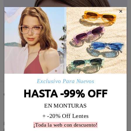
×
MOSTRAR MÁS
Exclusivo Para Nuevos
HASTA -99% OFF
Comentarios de Clientes(25)
EN MONTURAS
+ -20% Off Lentes
Muy buenas gafas, las compré graduadas de sol
¡Toda la web con descuento!
(son las primeras de este tipo que tengo) y genial.