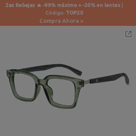
2as Rebajas 🔥 -99% máximo + -20% en lentes
|
Código:
TOP20
Compra Ahora >