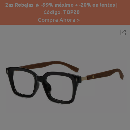
2as Rebajas 🔥 -99% máximo + -20% en lentes
|
Código:
TOP20
Compra Ahora >