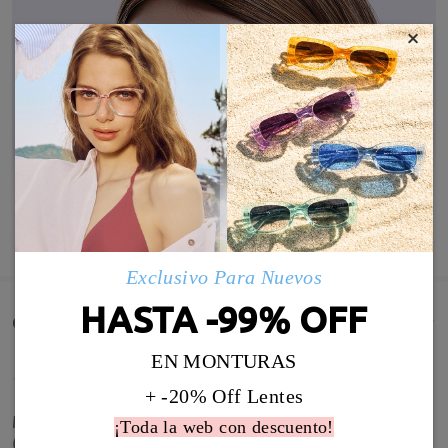
×
MOSTRAR MÁS
Exclusivo Para Nuevos
HASTA -99% OFF
Comentarios de Clientes(25)
EN MONTURAS
+ -20% Off Lentes
Muy buenas gafas, las compré graduadas de sol
¡Toda la web con descuento!
(son las primeras de este tipo que tengo) y genial.