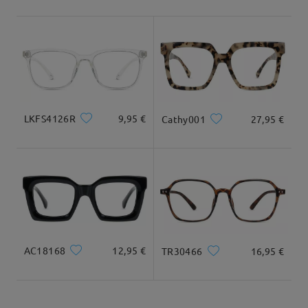
Envío
5-7 días laborales
detalles
Tipo Rostro:
Longitud Rostro:
Ancho Rostro:
ovalada
17cm/6.69 in
12.5cm/4.92 in
Llegado
Dimensiones
LKFS4126R
9,95 €
Cathy001
27,95 €
Ancho Total
Longitud de Patillas
131mm/ 5.16in
146mm/ 5.75in
AC18168
12,95 €
TR30466
16,95 €