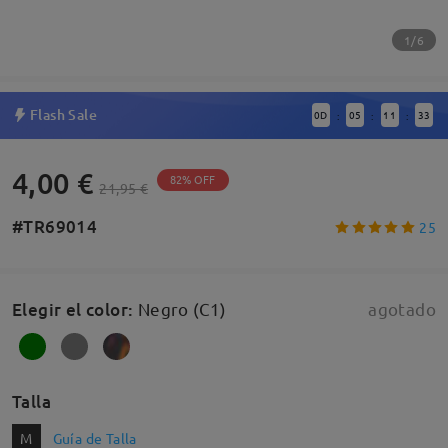
1/6
Flash Sale
0
D
05
11
33
:
:
:
4,00 €
82% OFF
21,95 €
#TR69014
25
Elegir el color
:
Negro (C1)
agotado
Talla
M
Guía de Talla