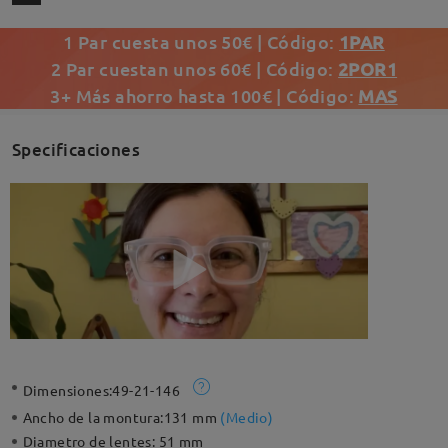
1 Par cuesta unos 50€ | Código:
1PAR
2 Par cuestan unos 60€ | Código:
2POR1
3+ Más ahorro hasta 100€ | Código:
MAS
Specificaciones
Dimensiones:
49-21-146
Ancho de la montura:
131 mm
(
Medio
)
Diametro de lentes:
51 mm