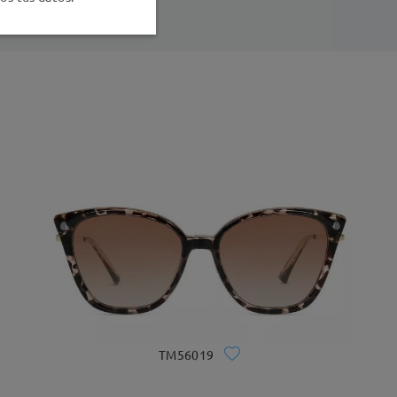
TM56019