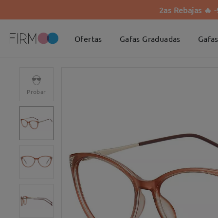
2as Rebajas 🔥 
Ofertas
Gafas Graduadas
Gafas
Probar