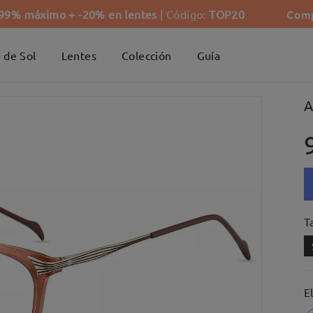
Comp
-99% máximo + -20% en lentes
| Código:
TOP20
 de Sol
Lentes
Colección
Guía
A
Ta
E