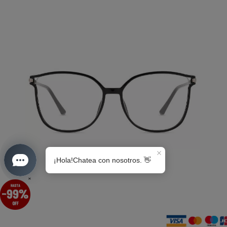
S0189
×