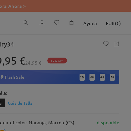
ra Ahora >
Ayuda
EUR
(
€
)
iry34
9,95 €
60% OFF
24,95 €
Flash Sale
2
D
08
48
57
:
:
:
lla:
S
Guía de Talla
legir el color: Naranja, Marrón (C3)
disponible