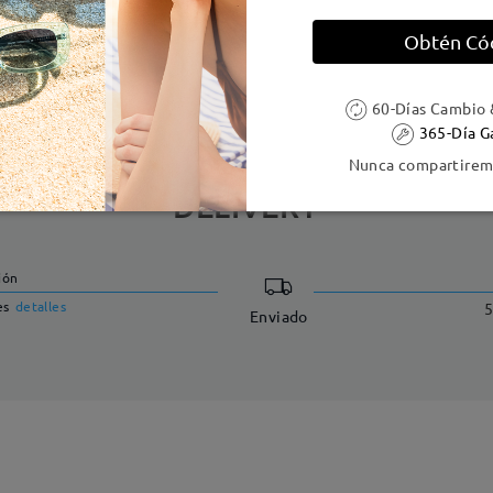
Obtén Có
e resorte:
No
Material de la montura:
Tr
60-Días Cambio 
365-Día G
Nunca compartiremo
DELIVERY
ión
es
detalles
5
Enviado