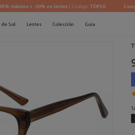
Comp
-99% máximo + -20% en lentes
| Código:
TOP20
 de Sol
Lentes
Colección
Guía
T
Ta