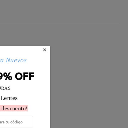
×
ra Nuevos
9% OFF
URAS
 Lentes
 descuento!
Peso:
20g