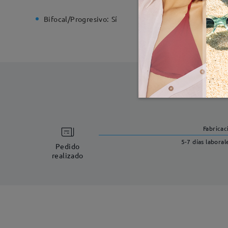
Bifocal/Progresivo:
Sí
Bisagra d
Fabricac
5-7 días laboral
Pedido
realizado