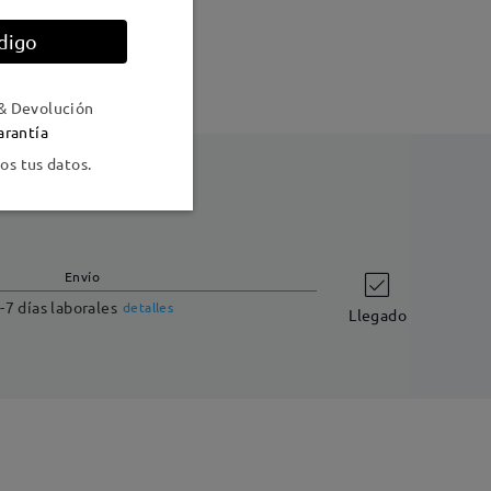
digo
& Devolución
arantía
s tus datos.
Envío
-7 días laborales
detalles
Llegado