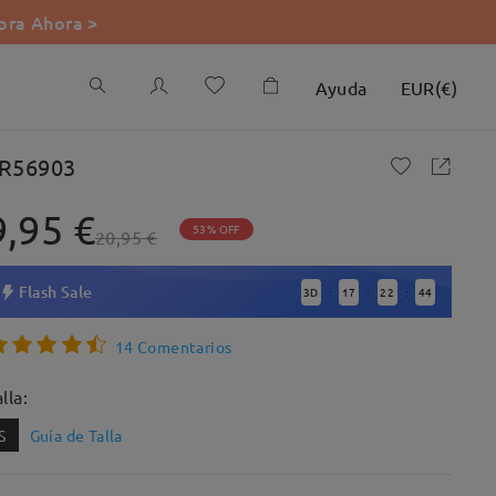
ra Ahora >
Ayuda
EUR
(
€
)
R56903
9,95 €
53% OFF
20,95 €
Flash Sale
3
D
17
22
43
:
:
:
14 Comentarios
lla:
S
Guía de Talla