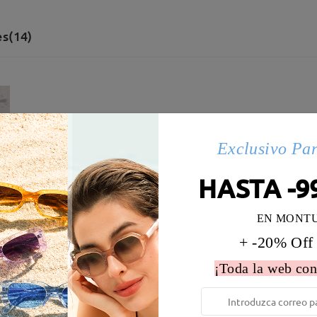
s(14)
Exclusivo Pa
HASTA -9
EN MONT
+ -20% Off
¡Toda la web con
 la montura:
128 mm
(
Paqueño
)
Diametro de lentes:
53 mm