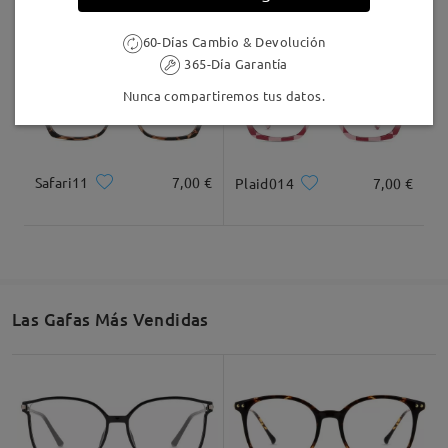
comentarios
Deje su comentario
60-Días Cambio & Devolución
365-Día Garantía
Nunca compartiremos tus datos.
Safari11
7,00 €
Plaid014
7,00 €
Las Gafas Más Vendidas