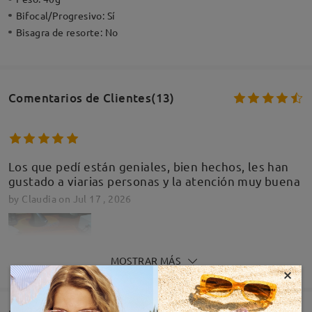
Bifocal/Progresivo:
Sí
Bisagra de resorte:
No
Comentarios de Clientes(13)
Los que pedí están geniales, bien hechos, les han
gustado a viarias personas y la atención muy buena
by
Claudia
on
Jul 17 , 2026
MOSTRAR MÁS
×