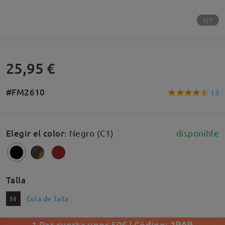
1/7
25,95 €
#FM2610
13
Elegir el color
:
Negro (C1)
disponible
Talla
M
Guía de Talla
1 Par cuesta unos 50€ | Código:
1PAR