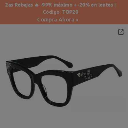
2as Rebajas 🔥 -99% máximo + -20% en lentes
|
Código:
TOP20
Compra Ahora >