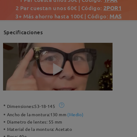
2 Par cuestan unos 60€ | Código:
2POR1
3+ Más ahorro hasta 100€ | Código:
MAS
Specificaciones
Dimensiones:
53-18-145
Ancho de la montura:
130 mm
(
Medio
)
Diametro de lentes:
55 mm
Material de la montura:
Acetato
Peso:
40g