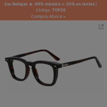
2as Rebajas 🔥 -99% máximo + -20% en lentes
|
Código:
TOP20
Compra Ahora >