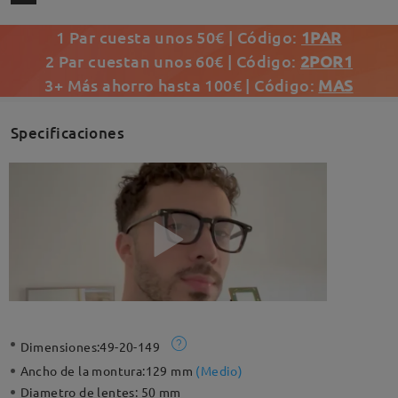
1 Par cuesta unos 50€ | Código:
1PAR
2 Par cuestan unos 60€ | Código:
2POR1
3+ Más ahorro hasta 100€ | Código:
MAS
Specificaciones
Dimensiones:
49-20-149
Ancho de la montura:
129 mm
(
Medio
)
Diametro de lentes:
50 mm