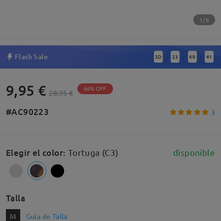
1/6
Flash Sale
3
D
23
49
41
:
:
:
9,95 €
66% OFF
28,95 €
#AC90223
3
Elegir el color
:
Tortuga (C3)
disponible
Talla
M
Guía de Talla