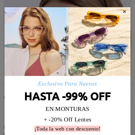
×
MOSTRAR MÁS
Exclusivo Para Nuevos
HASTA -99% OFF
Comentarios de Clientes(3)
EN MONTURAS
+ -20% Off Lentes
Excelente material, se notan muy firmes y quedan
¡Toda la web con descuento!
muy bien. Llegaron con mi receta de forma