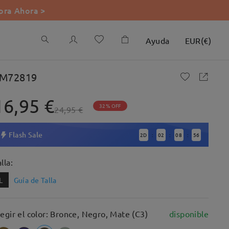
ra Ahora >
Ayuda
EUR
(
€
)
M72819
16,95 €
32% OFF
24,95 €
Flash Sale
2
D
02
08
55
:
:
:
lla:
L
Guía de Talla
legir el color: Bronce, Negro, Mate (C3)
disponible