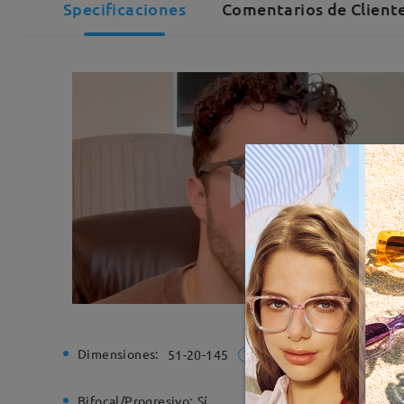
Specificaciones
Comentarios de Cliente
Dimensiones:
Ancho de
51-20-145
Bifocal/Progresivo:
Sí
Bisagra d