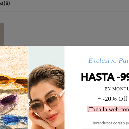
s(8)
Exclusivo Pa
HASTA -9
EN MONT
+ -20% Off
¡Toda la web con
 la montura:
138 mm
(
Largo
)
Diametro de lentes:
54 mm
e resorte:
No
Material de la montura:
Tr ,Met