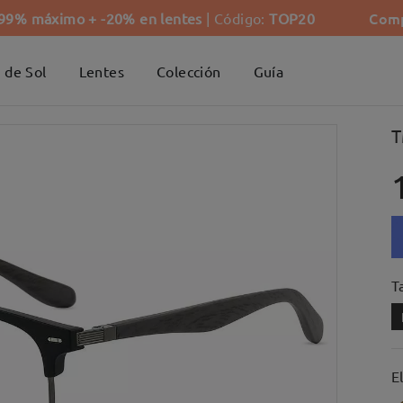
Comp
-99% máximo + -20% en lentes
| Código:
TOP20
 de Sol
Lentes
Colección
Guía
T
Ta
E