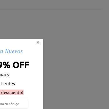
×
ra Nuevos
9% OFF
URAS
 Lentes
 descuento!
Peso:
19g
al