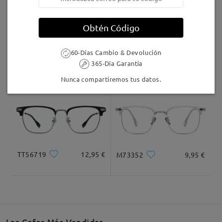
Llegado
Obtén Código
60-Días Cambio & Devolución
T21825
9,95 €
T44252
12,95 €
365-Día Garantía
Nunca compartiremos tus datos.
TT56719
12,95 €
M73352
9,95 €