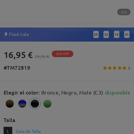
1/6
Flash Sale
2
D
23
10
30
:
:
:
16,95 €
32% OFF
24,95 €
#TM72819
8
Elegir el color
:
Bronce, Negro, Mate (C3)
disponible
Talla
L
Guía de Talla