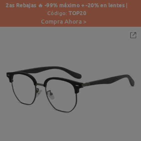
2as Rebajas 🔥 -99% máximo + -20% en lentes
|
Código:
TOP20
Compra Ahora >