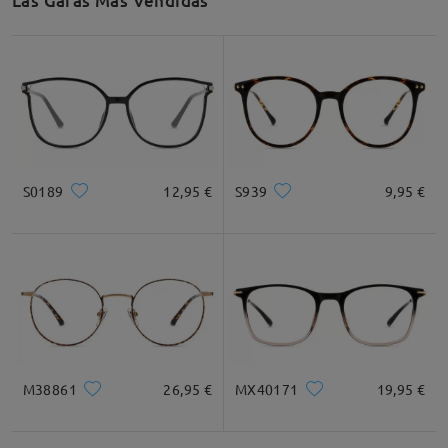
Las Gafas Más Vendidas
S0189
12,95 €
S939
9,95 €
M38861
26,95 €
MX40171
19,95 €