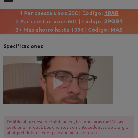
1 Par cuesta unos 50€ | Código:
1PAR
2 Par cuestan unos 60€ | Código:
2POR1
3+ Más ahorro hasta 100€ | Código:
MAS
Specificaciones
Debido al proceso de fabricación, las monturas metálicas
contienen níquel. Los clientes con antecedentes de alergia
al níquel deben tener precaución al comprar.