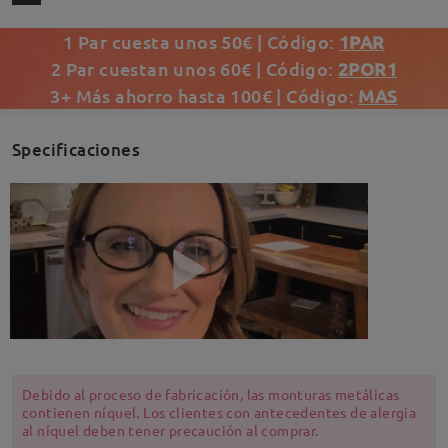
1 Par cuesta unos 50€ | Código:
1PAR
2 Par cuestan unos 60€ | Código:
2POR1
3+ Más ahorro hasta 100€ | Código:
MAS
Specificaciones
Debido al proceso de fabricación, las monturas metálicas
contienen níquel. Los clientes con antecedentes de alergia
al níquel deben tener precaución al comprar.