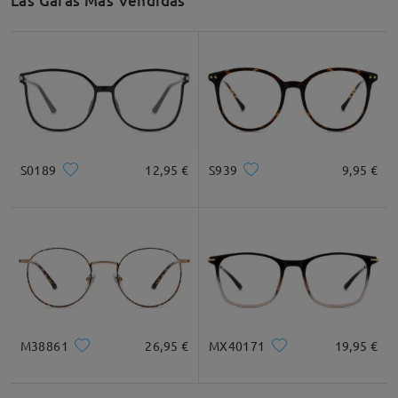
Las Gafas Más Vendidas
S0189
12,95 €
S939
9,95 €
M38861
26,95 €
MX40171
19,95 €