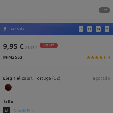
1/7
Flash Sale
1
D
01
00
20
:
:
:
9,95 €
62% OFF
25,95 €
#FM2553
4
Elegir el color
:
Tortuga (C2)
agotado
Talla
M
Guía de Talla