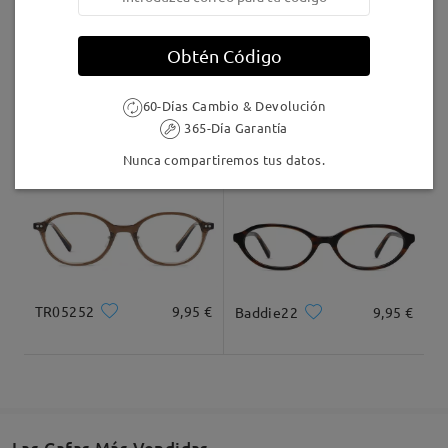
Llegado
Obtén Código
60-Días Cambio & Devolución
TR98447
21,95 €
TM13880
16,95 €
365-Día Garantía
Nunca compartiremos tus datos.
TR05252
9,95 €
Baddie22
9,95 €