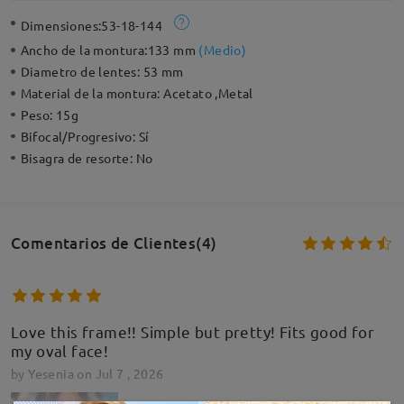
Dimensiones:
53-18-144
Ancho de la montura:
133 mm
(
Medio
)
Diametro de lentes:
53 mm
Material de la montura:
Acetato ,Metal
Peso:
15g
Bifocal/Progresivo:
Sí
Bisagra de resorte:
No
Comentarios de Clientes(4)
Love this frame!! Simple but pretty! Fits good for
my oval face!
by
Yesenia
on
Jul 7 , 2026