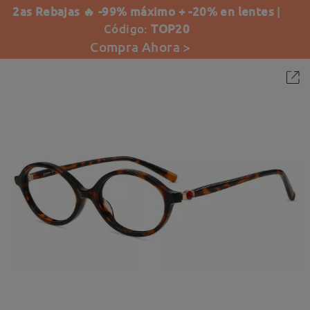
2as Rebajas 🔥 -99% máximo + -20% en lentes
|
Código:
TOP20
Compra Ahora >