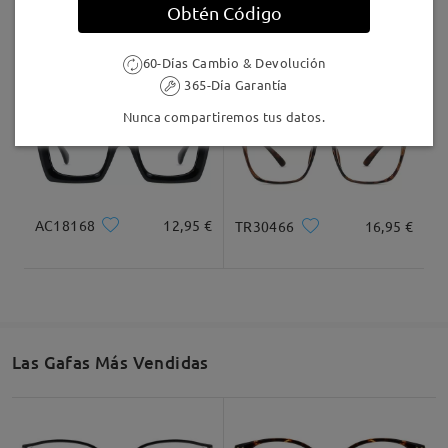
Obtén Código
LKFS4126R
9,95 €
Grace20210
27,95 €
60-Días Cambio & Devolución
365-Día Garantía
Nunca compartiremos tus datos.
AC18168
12,95 €
TR30466
16,95 €
Las Gafas Más Vendidas