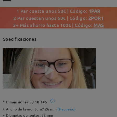
1 Par cuesta unos 50€ | Código:
1PAR
2 Par cuestan unos 60€ | Código:
2POR1
3+ Más ahorro hasta 100€ | Código:
MAS
Specificaciones
Dimensiones:
50-18-145
Ancho de la montura:
126 mm
(
Paqueño
)
Diametro de lentes:
52 mm