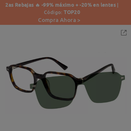
2as Rebajas 🔥 -99% máximo + -20% en lentes
|
Código:
TOP20
Compra Ahora >