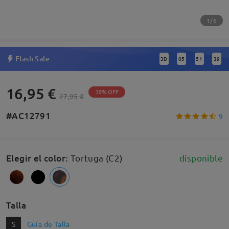
1/6
Flash Sale
3
D
05
51
38
:
:
:
16,95 €
39% OFF
27,95 €
#AC12791
9
Elegir el color
:
Tortuga (C2)
disponible
Talla
S
Guía de Talla