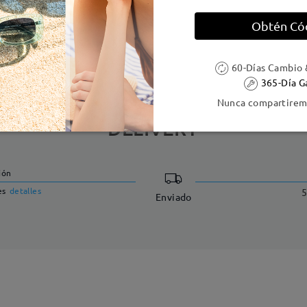
Obtén Có
e resorte:
No
Material de la montura:
Acetat
60-Días Cambio 
365-Día G
Nunca compartiremo
DELIVERY
ión
es
detalles
5
Enviado