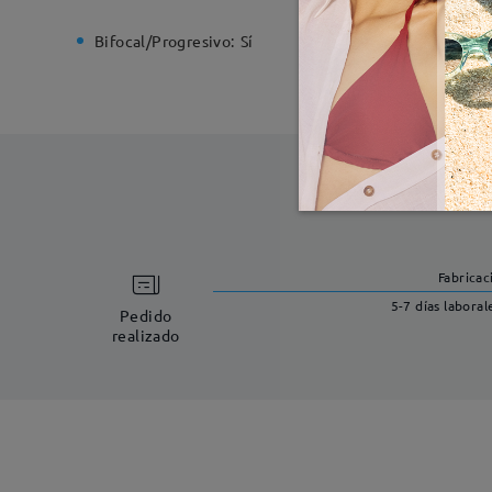
Bifocal/Progresivo:
Sí
Bisagra d
Fabricac
5-7 días laboral
Pedido
realizado