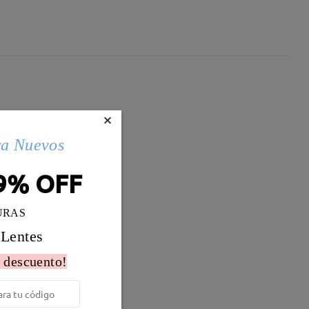
×
ra Nuevos
9% OFF
URAS
 Lentes
 descuento!
Peso:
18g