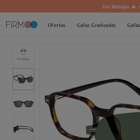
2as Rebajas 🔥 
Ofertas
Gafas Graduadas
Gafas
Probar