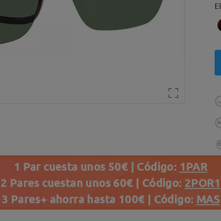
E
1 Par cuesta unos 50€ | Código:
1PAR
2 Pares cuestan unos 60€ | Código:
2POR1
3 Pares+ ahorra hasta 100€ | Código:
MAS