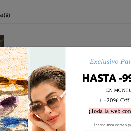
s(9)
Exclusivo Pa
HASTA -9
EN MONT
+ -20% Off
¡Toda la web con
 la montura:
126 mm
(
Paqueño
)
Diametro de lentes:
52 mm