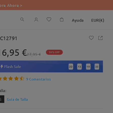
ra Ahora >
Ayuda
EUR
(
€
)
C12791
16,95 €
39% OFF
27,95 €
Flash Sale
2
D
13
19
32
:
:
:
9 Comentarios
lla:
S
Guía de Talla