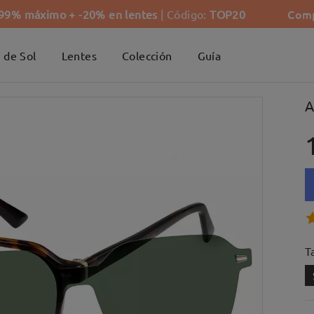
Comp
-99% máximo + -20% en lentes
| Código:
TOP20
 de Sol
Lentes
Colección
Guía
A
Ta