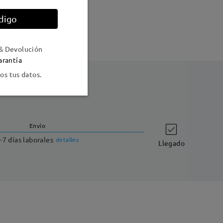
digo
o
& Devolución
arantía
s tus datos.
Envío
-7 días laborales
detalles
Llegado