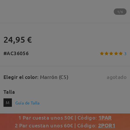
1/6
24,95 €
#AC36056
3
Elegir el color
:
Marrón (C5)
agotado
Talla
M
Guía de Talla
1 Par cuesta unos 50€ | Código:
1PAR
2 Par cuestan unos 60€ | Código:
2POR1