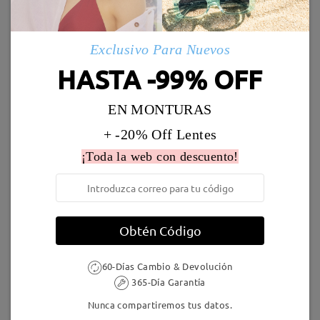
Marcos Similares
Envío
Exclusivo Para Nuevos
5-7 días laborales
detalles
HASTA -99% OFF
Llegado
EN MONTURAS
+ -20% Off Lentes
TM78558
27,95 €
TR47545
22,95 €
¡Toda la web con descuento!
Obtén Código
60-Días Cambio & Devolución
365-Día Garantía
FFM2603
9,95 €
TR84243
27,95 €
Nunca compartiremos tus datos.