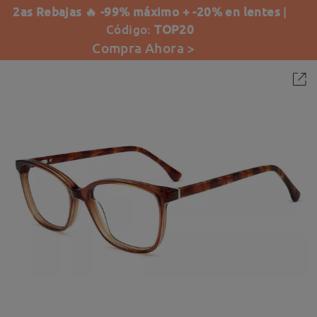
2as Rebajas 🔥 -99% máximo + -20% en lentes
|
Código:
TOP20
Compra Ahora >