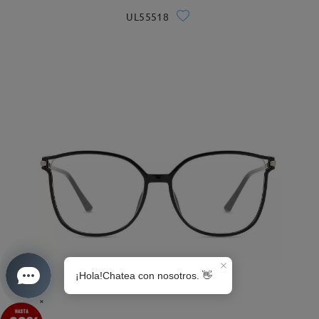
UL55518
S0189
×