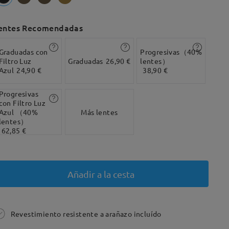
entes Recomendadas
Graduadas con
Progresivas（40%
Filtro Luz
Graduadas
26,90 €
lentes）
Azul
24,90 €
38,90 €
Progresivas
con Filtro Luz
Azul （40%
Más lentes
lentes）
62,85 €
Añadir a la cesta
Revestimiento resistente a arañazo incluído