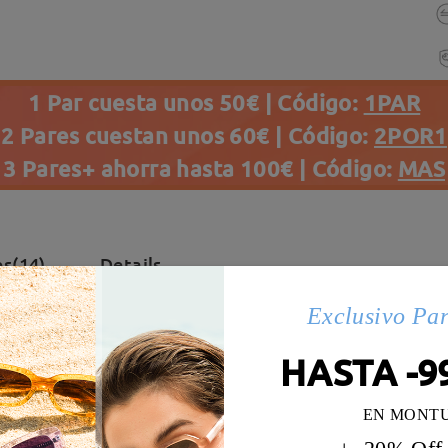
1 Par cuesta unos 50€ | Código:
1PAR
2 Pares cuestan unos 60€ | Código:
2POR1
3 Pares+ ahorra hasta 100€ | Código:
MAS
s(14)
Details
Exclusivo Pa
HASTA -9
EN MONT