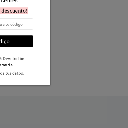
 Lentes
 descuento!
digo
Peso:
12g
& Devolución
arantía
o
s tus datos.