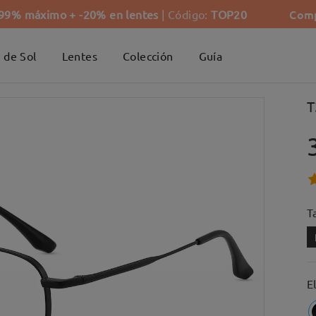
Comp
-99% máximo + -20% en lentes
| Código:
TOP20
 de Sol
Lentes
Colección
Guía
T
Ta
E