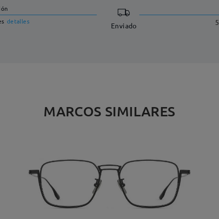
ión
es
detalles
5
Enviado
MARCOS SIMILARES