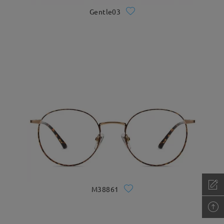
Gentle03
M38861