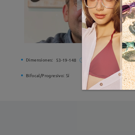
Dimensiones:
Ancho de
53-19-148
Bifocal/Progresivo:
Sí
Bisagra d