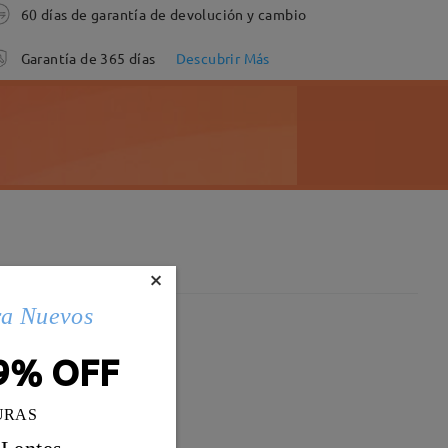
60 días de garantía de devolución y cambio
Garantía de 365 días
Descubrir Más
×
ra Nuevos
9% OFF
URAS