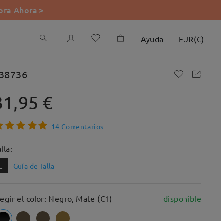
ra Ahora >
Ayuda
EUR
(
€
)
38736
31,95 €
14 Comentarios
lla:
L
Guía de Talla
legir el color: Negro, Mate (C1)
disponible