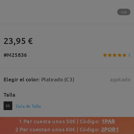
1/6
23,95 €
#M25836
1
Elegir el color
:
Plateado (C3)
agotado
Talla
M
Guía de Talla
1 Par cuesta unos 50€ | Código:
1PAR
2 Par cuestan unos 60€ | Código:
2POR1