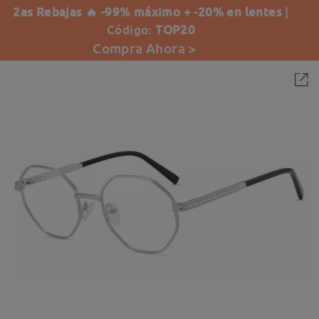
2as Rebajas 🔥 -99% máximo + -20% en lentes
|
Código:
TOP20
Compra Ahora >