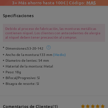
3+ Más ahorro hasta 100€ | Código:
MAS
Specificaciones
Debido al proceso de fabricación, las monturas metálicas
contienen níquel. Los clientes con antecedentes de alergia
al níquel deben tener precaución al comprar.
Dimensiones:
53-20-142
Ancho de la montura:
133 mm
(
Medio
)
Diametro de lentes:
54 mm
Material de la montura:
Metal
Peso:
18g
Bifocal/Progresivo:
Sí
Bisagra de resorte:
Sí
Comentarios de Clientes(1)