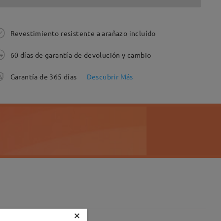
Revestimiento resistente a arañazo incluído
60 días de garantía de devolución y cambio
Garantía de 365 días
Descubrir Más
×