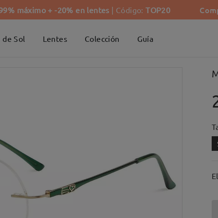
Comp
-99% máximo + -20% en lentes
| Código:
TOP20
 de Sol
Lentes
Colección
Guía
M
Ta
E