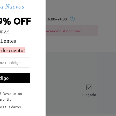
ra Nuevos
Peso:
13g
9% OFF
La gama Rx:
-6.00~+4.00
ia al níquel deben tener precaución al comprar.
URAS
 Lentes
 descuento!
digo
Envío
-7 días laborales
detalles
& Devolución
Llegado
arantía
s tus datos.