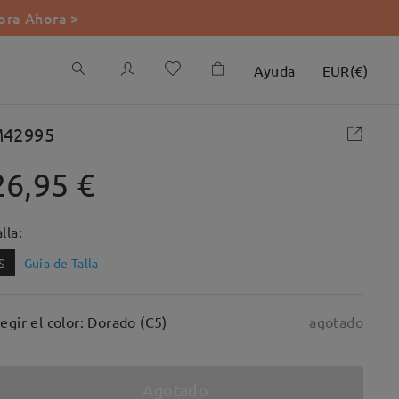
ra Ahora >
Ayuda
EUR
(
€
)
42995
26,95 €
lla:
S
Guía de Talla
legir el color: Dorado (C5)
agotado
Agotado