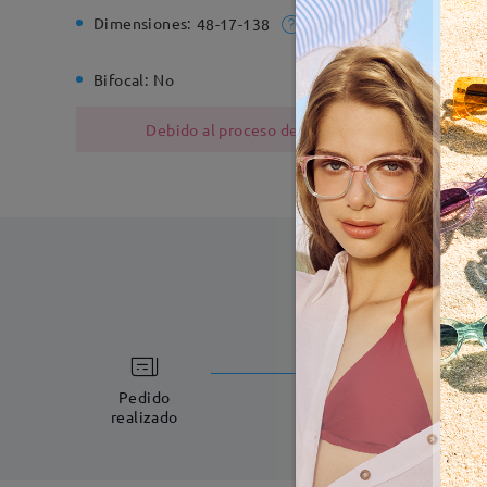
Dimensiones:
Ancho de
48-17-138
Bifocal:
No
Bisagra d
Debido al proceso de fabricación, las monturas
Fabricac
5-7 días laboral
Pedido
realizado