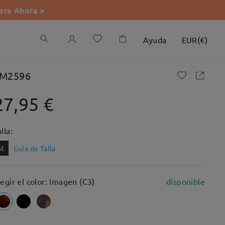
ra Ahora >
Ayuda
EUR
(
€
)
M2596
27,95 €
lla:
M
Guía de Talla
legir el color: Imagen (C3)
disponible