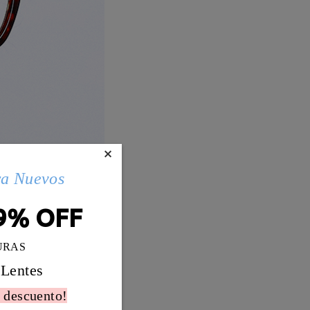
×
ra Nuevos
9% OFF
URAS
 Lentes
 descuento!