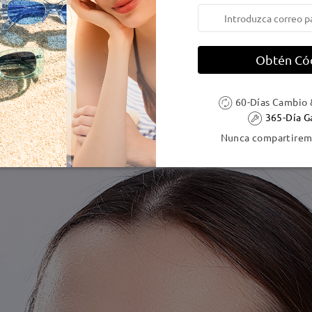
Obtén Có
60-Días Cambio 
365-Día G
Nunca compartiremo