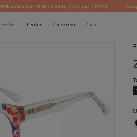
Comp
-99% máximo + -20% en lentes
| Código:
TOP20
 de Sol
Lentes
Colección
Guía
F
Ta
E