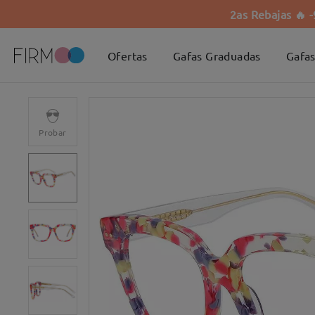
2as Rebajas 🔥 
Ofertas
Gafas Graduadas
Gafas
Probar