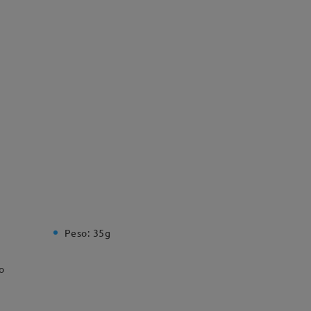
Peso:
35g
o