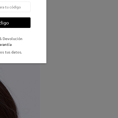
digo
& Devolución
arantía
s tus datos.