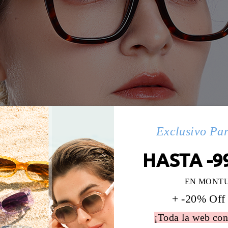
Exclusivo Pa
HASTA -9
EN MONT
+ -20% Off
¡Toda la web con