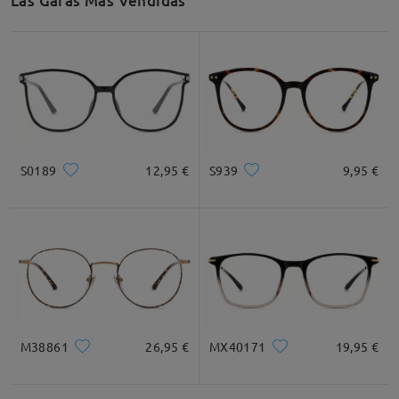
Las Gafas Más Vendidas
S0189
12,95 €
S939
9,95 €
M38861
26,95 €
MX40171
19,95 €