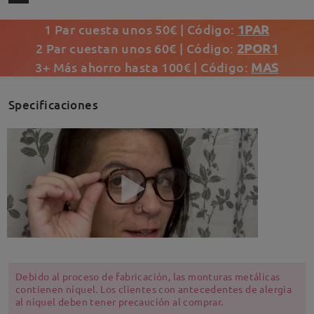
1 Par cuesta unos 50€ | Código:
1PAR
2 Par cuestan unos 60€ | Código:
2POR1
3+ Más ahorro hasta 100€ | Código:
MAS
Specificaciones
Debido al proceso de fabricación, las monturas metálicas
contienen níquel. Los clientes con antecedentes de alergia
al níquel deben tener precaución al comprar.