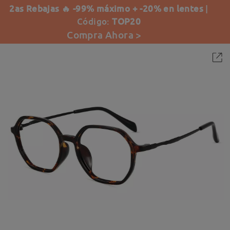
2as Rebajas 🔥 -99% máximo + -20% en lentes
|
Código:
TOP20
Compra Ahora >