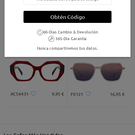
Llegado
Obtén Código
60-Días Cambio & Devolución
TR64861
24,95 €
M45618
9,95 €
365-Día Garantía
Nunca compartiremos tus datos.
AC56431
9,95 €
F0121
16,95 €