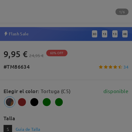
1/6
Flash Sale
3
D
13
13
47
:
:
:
9,95 €
60% OFF
24,95 €
#TM86634
34
Elegir el color
:
Tortuga (C5)
disponible
Talla
S
Guía de Talla