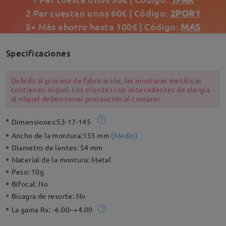
2 Par cuestan unos 60€ | Código:
2POR1
3+ Más ahorro hasta 100€ | Código:
MAS
Specificaciones
Debido al proceso de fabricación, las monturas metálicas
contienen níquel. Los clientes con antecedentes de alergia
al níquel deben tener precaución al comprar.
Dimensiones:
53-17-145
Ancho de la montura:
133 mm
(
Medio
)
Diametro de lentes:
54 mm
Material de la montura:
Metal
Peso:
10g
Bifocal:
No
Bisagra de resorte:
No
La gama Rx:
-6.00~+4.00