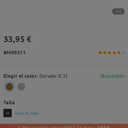
1/6
33,95 €
#M09311
2
Elegir el color
:
Dorado (C3)
disponible
Talla
M
Guía de Talla
1 Par cuesta unos 50€ | Código:
1PAR