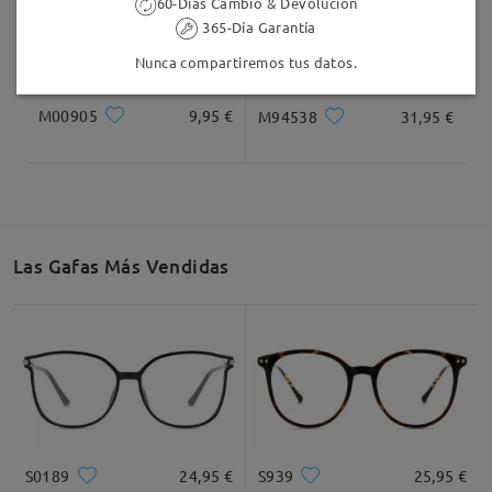
60-Días Cambio & Devolución
365-Día Garantía
Nunca compartiremos tus datos.
M00905
9,95 €
M94538
31,95 €
Las Gafas Más Vendidas
S0189
24,95 €
S939
25,95 €