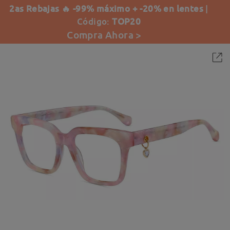
2as Rebajas 🔥 -99% máximo + -20% en lentes
|
Código:
TOP20
Compra Ahora >