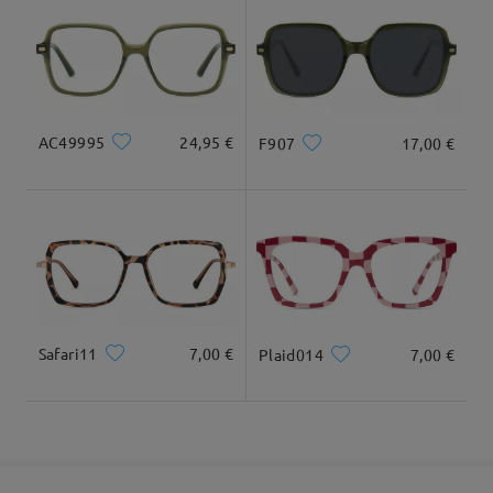
Tipo Rostro:
Longitud Rostro:
Ancho Rostro:
cuadrada
17.5cm/6.89 in
13cm/5.12 in
Llegado
Dimensiones
AC49995
24,95 €
F907
17,00 €
Ancho Total
Longitud de Patillas
128mm/ 5.04in
145mm/ 5.71in
Safari11
7,00 €
Plaid014
7,00 €
Ancho de Cristal
Altura de Cristal
Ancho de Puente
52mm/ 2.05in
42mm/ 1.65in
19mm/ 0.75in