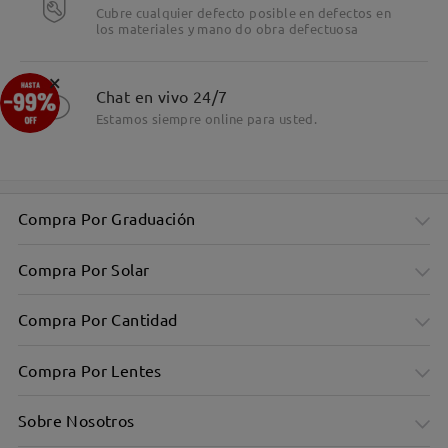
Cubre cualquier defecto posible en defectos en
los materiales y mano do obra defectuosa
×
Chat en vivo 24/7
Estamos siempre online para usted.
Compra Por Graduación
Compra Por Solar
Compra Por Cantidad
Compra Por Lentes
Sobre Nosotros
Montura cuadrada en color burdeos para un look elegante y
sofisticado.