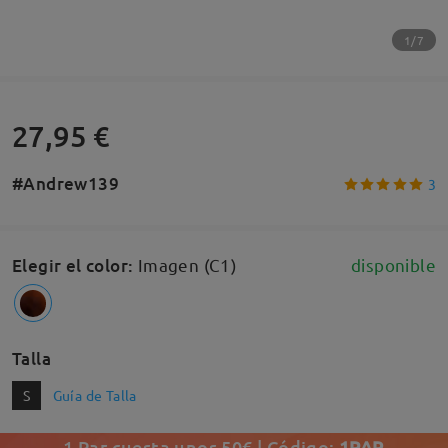
1/7
27,95 €
#Andrew139
3
Elegir el color
:
Imagen (C1)
disponible
Talla
S
Guía de Talla
1 Par cuesta unos 50€ | Código:
1PAR