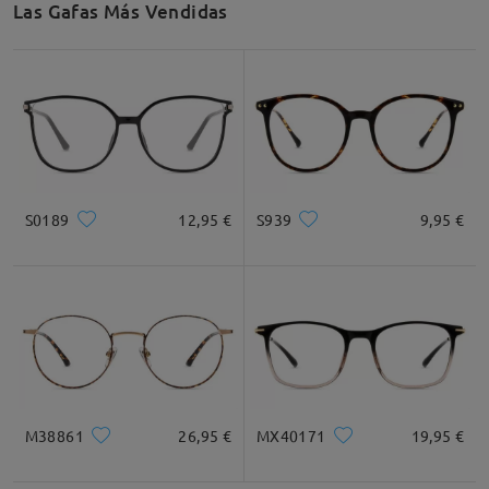
Las Gafas Más Vendidas
Recomendación de Rostro
Cuadrada
Redondo
Corazón
Diamante
Ovalado
S0189
12,95 €
S939
9,95 €
* Solo Para Referencia
Descripción del Producto
M38861
26,95 €
MX40171
19,95 €