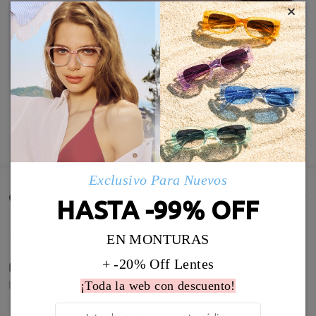
×
MOSTRAR MÁS
Exclusivo Para Nuevos
Comentarios de Clientes(3)
HASTA -99% OFF
EN MONTURAS
+ -20% Off Lentes
feels ok
by
Sarah
on
Mar 19 , 2026
¡Toda la web con descuento!