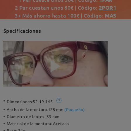
2 Par cuestan unos 60€ | Código:
2POR1
3+ Más ahorro hasta 100€ | Código:
MAS
Specificaciones
Dimensiones:
52-19-145
Ancho de la montura:
128 mm
(
Paqueño
)
Diametro de lentes:
53 mm
Material de la montura:
Acetato
Peso:
24g