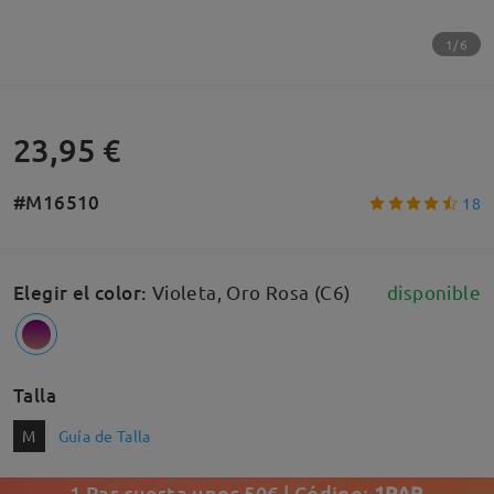
1/6
23,95 €
#M16510
18
Elegir el color
:
Violeta, Oro Rosa (C6)
disponible
Talla
M
Guía de Talla
1 Par cuesta unos 50€ | Código:
1PAR