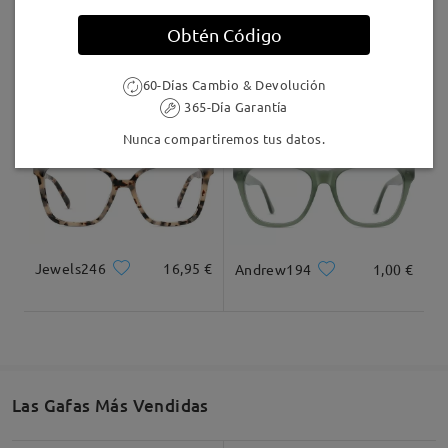
Llegado
Obtén Código
LKFS3656R
8,00 €
MT37644
7,00 €
60-Días Cambio & Devolución
365-Día Garantía
Nunca compartiremos tus datos.
Jewels246
16,95 €
Andrew194
1,00 €
Las Gafas Más Vendidas