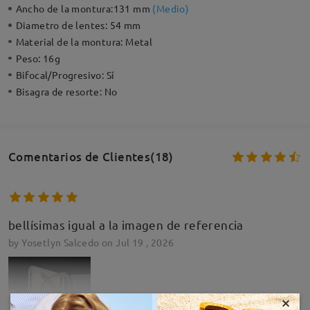
Ancho de la montura:
131 mm
(
Medio
)
Diametro de lentes:
54 mm
Material de la montura:
Metal
Peso:
16g
Bifocal/Progresivo:
Sí
Bisagra de resorte:
No
Comentarios de Clientes(18)
bellísimas igual a la imagen de referencia
by
Yosetlyn Salcedo
on
Jul 19 , 2026
×