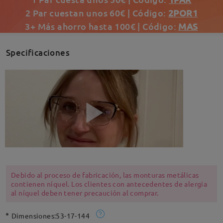
2 Par cuestan unos 60€ | Código:
2POR1
3+ Más ahorro hasta 100€ | Código:
MAS
Specificaciones
Debido al proceso de fabricación, las monturas metálicas
contienen níquel. Los clientes con antecedentes de alergia
al níquel deben tener precaución al comprar.
Dimensiones:
53-17-144