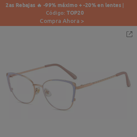
2as Rebajas 🔥 -99% máximo + -20% en lentes
|
Código:
TOP20
Compra Ahora >