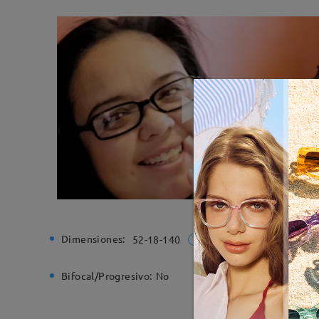
Dimensiones:
Ancho de
52-18-140
Bifocal/Progresivo:
No
Bisagra d