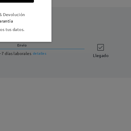
& Devolución
arantía
s tus datos.
Envío
-7 días laborales
detalles
Llegado