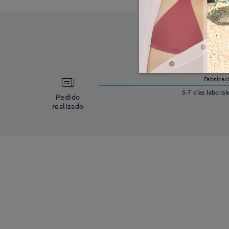
Fabricac
5-7 días laboral
Pedido
realizado