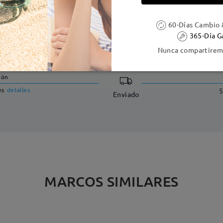
60-Días Cambio 
365-Día G
DELIVERY
Nunca compartiremo
ión
es
detalles
5
Enviado
MARCOS SIMILARES