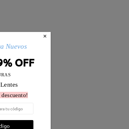
×
ra Nuevos
9% OFF
URAS
 Lentes
 descuento!
Peso:
14g
o
digo