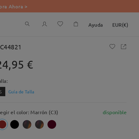
ra Ahora >
Ayuda
EUR
(
€
)
C44821
24,95 €
lla:
S
Guía de Talla
legir el color: Marrón (C3)
disponible