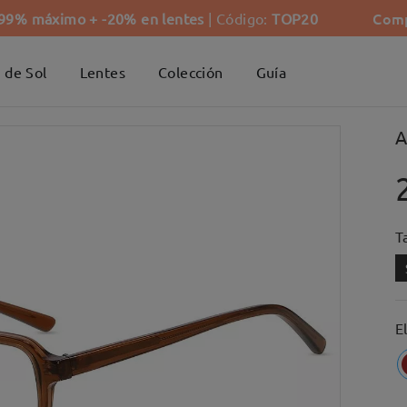
Comp
-99% máximo + -20% en lentes
| Código:
TOP20
 de Sol
Lentes
Colección
Guía
A
Ta
E