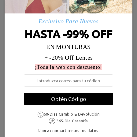
Leer todos los
Marcos Similares
Envío
comentarios
Deje su comentario
Exclusivo Para Nuevos
5-7 días laborales
detalles
HASTA -99% OFF
Llegado
EN MONTURAS
+ -20% Off Lentes
AC33205
16,95 €
AC46424
9,95 €
¡Toda la web con descuento!
Obtén Código
60-Días Cambio & Devolución
365-Día Garantía
TM20198
16,95 €
TR01643
16,95 €
Nunca compartiremos tus datos.