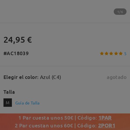
1/6
24,95 €
#AC18039
5
Elegir el color
:
Azul (C4)
agotado
Talla
M
Guía de Talla
1 Par cuesta unos 50€ | Código:
1PAR
2 Par cuestan unos 60€ | Código:
2POR1