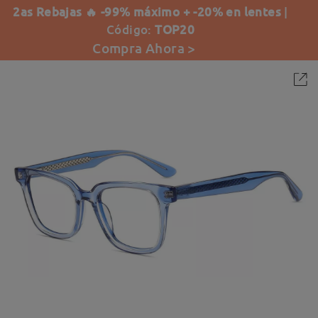
2as Rebajas 🔥 -99% máximo + -20% en lentes
|
Código:
TOP20
Compra Ahora >