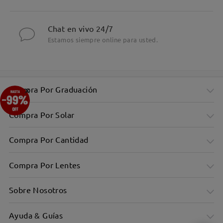
Chat en vivo 24/7
Estamos siempre online para usted.
×
Compra Por Graduación
Compra Por Solar
Compra Por Cantidad
Compra Por Lentes
Sobre Nosotros
Ayuda & Guías