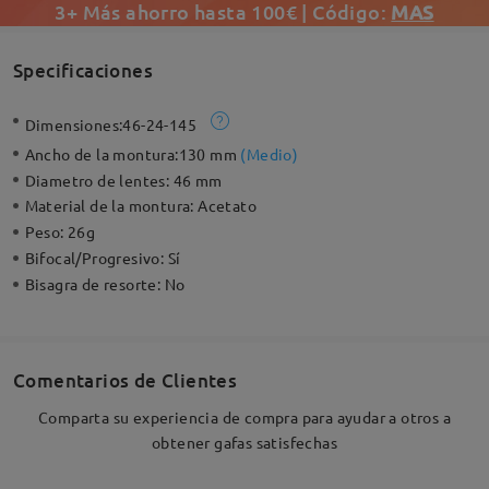
3+ Más ahorro hasta 100€ | Código:
MAS
Specificaciones
Dimensiones:
46-24-145
Ancho de la montura:
130 mm
(
Medio
)
Diametro de lentes:
46 mm
Material de la montura:
Acetato
Peso:
26g
Bifocal/Progresivo:
Sí
Bisagra de resorte:
No
Comentarios de Clientes
Comparta su experiencia de compra para ayudar a otros a
obtener gafas satisfechas