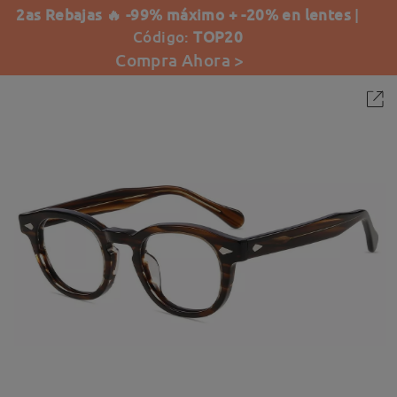
2as Rebajas 🔥 -99% máximo + -20% en lentes
|
Código:
TOP20
Compra Ahora >