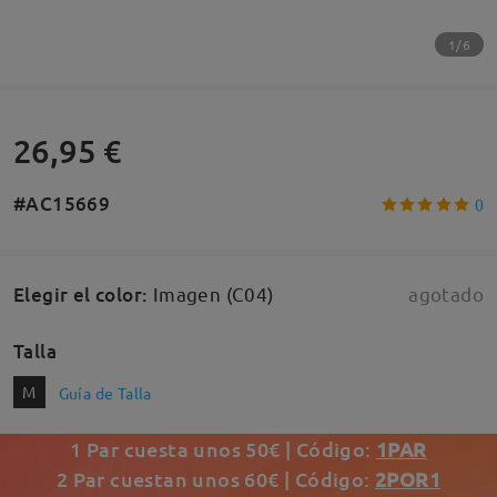
1/6
26,95 €
#AC15669
0
Elegir el color
:
Imagen (C04)
agotado
Talla
M
Guía de Talla
1 Par cuesta unos 50€ | Código:
1PAR
2 Par cuestan unos 60€ | Código:
2POR1