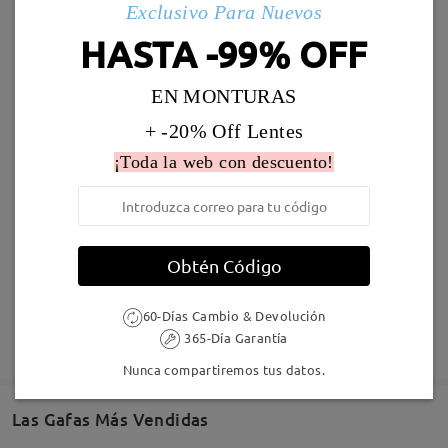
Exclusivo Para Nuevos
Llegado
HASTA -99% OFF
S939
9,95 €
M38861
26,95 €
EN MONTURAS
+ -20% Off Lentes
¡Toda la web con descuento!
Obtén Código
TR17150
18,95 €
TM39028
9,95 €
60-Días Cambio & Devolución
365-Día Garantía
Nunca compartiremos tus datos.
Las Gafas Más Vendidas