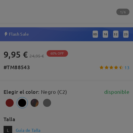
1/6
Flash Sale
0
D
16
32
22
:
:
:
9,95 €
60% OFF
24,95 €
#TM88543
13
Elegir el color
:
Negro (C2)
disponible
Talla
L
Guía de Talla