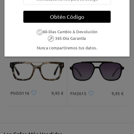
Llegado
Obtén Código
60-Días Cambio & Devolución
UL28571
7,00 €
TM27329
16,95 €
365-Día Garantía
Nunca compartiremos tus datos.
PM50116
9,95 €
FM2615
9,95 €