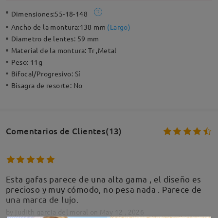
Dimensiones:
55-18-148
Ancho de la montura:
138 mm
(
Largo
)
Diametro de lentes:
59 mm
Material de la montura:
Tr ,Metal
Peso:
11g
Bifocal/Progresivo:
Sí
Bisagra de resorte:
No
Comentarios de Clientes(13)
Esta gafas parece de una alta gama , el diseño es
precioso y muy cómodo, no pesa nada . Parece de
una marca de lujo.
by
judith garcia del moral
on
May 12 , 2026