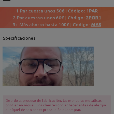
1 Par cuesta unos 50€ | Código:
1PAR
2 Par cuestan unos 60€ | Código:
2POR1
3+ Más ahorro hasta 100€ | Código:
MAS
Specificaciones
Debido al proceso de fabricación, las monturas metálicas
contienen níquel. Los clientes con antecedentes de alergia
al níquel deben tener precaución al comprar.