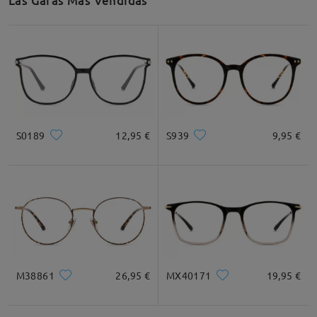
Las Gafas Más Vendidas
S0189
12,95 €
S939
9,95 €
M38861
26,95 €
MX40171
19,95 €