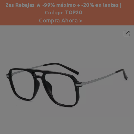
2as Rebajas 🔥 -99% máximo + -20% en lentes
|
Código:
TOP20
Compra Ahora >