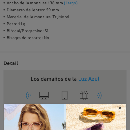
Ancho de la montura:
138 mm
(
Largo
)
Diametro de lentes:
59 mm
Material de la montura:
Tr ,Metal
Peso:
11g
Bifocal/Progresivo:
Sí
Bisagra de resorte:
No
Detail
×