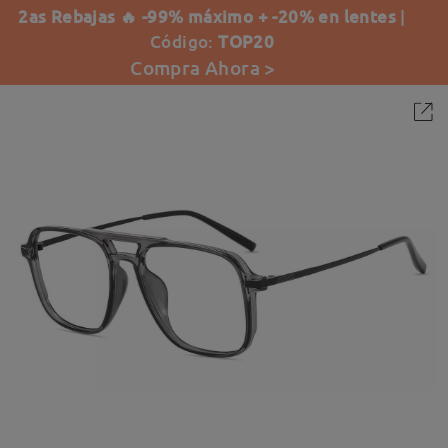
2as Rebajas 🔥 -99% máximo + -20% en lentes
|
Código:
TOP20
Compra Ahora >