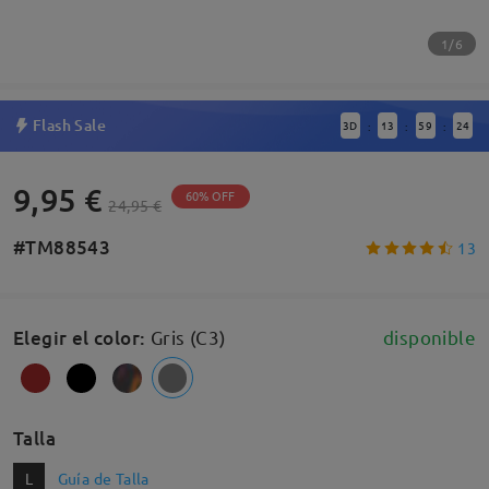
1/6
Flash Sale
3
D
13
59
24
:
:
:
9,95 €
60% OFF
24,95 €
#TM88543
13
Elegir el color
:
Gris (C3)
disponible
Talla
L
Guía de Talla