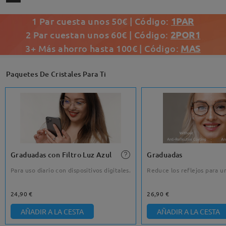
1 Par cuesta unos 50€ | Código:
1PAR
2 Par cuestan unos 60€ | Código:
2POR1
3+ Más ahorro hasta 100€ | Código:
MAS
Paquetes De Cristales Para Ti
Graduadas con Filtro Luz Azul
Graduadas
Para uso diario con dispositivos digitales.
Reduce los reflejos para un
24,90 €
26,90 €
AÑADIR A LA CESTA
AÑADIR A LA CESTA