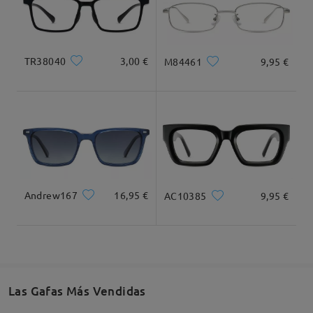
Llegado
Dimensiones
TR38040
3,00 €
M84461
9,95 €
Ancho Total
Longitud de Patillas
129mm/ 5.08in
146mm/ 5.75in
Andrew167
16,95 €
AC10385
9,95 €
Ancho de Cristal
Altura de Cristal
Ancho de Puente
54mm/ 2.13in
41mm/ 1.61in
19mm/ 0.75in
Las Gafas Más Vendidas