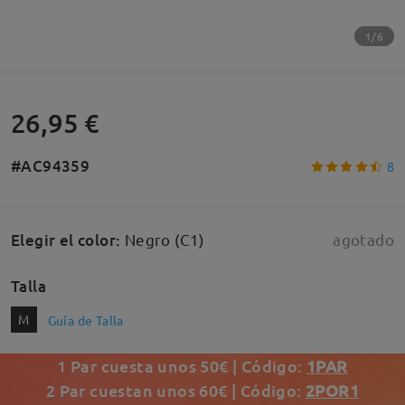
1/6
26,95 €
#AC94359
8
Elegir el color
:
Negro (C1)
agotado
Talla
M
Guía de Talla
1 Par cuesta unos 50€ | Código:
1PAR
2 Par cuestan unos 60€ | Código:
2POR1