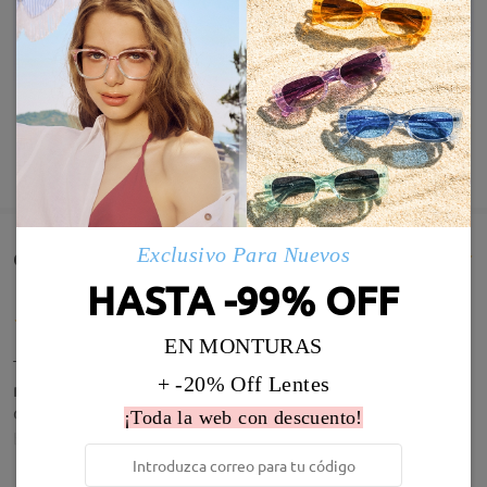
MOSTRAR MÁS
Exclusivo Para Nuevos
Comentarios de Clientes(8)
HASTA -99% OFF
EN MONTURAS
Todo perfecto. Envío muy rápido. Calidad de la gafa
+ -20% Off Lentes
muy buena y de las lentes excelente. Graduación
correcta. Volveré a comprar sin dudarlo. Gracias.
¡Toda la web con descuento!
by
PSPGETAFE
on
Feb 5 , 2026