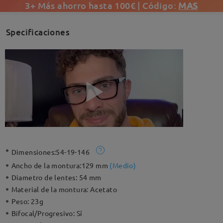
3+ Más ahorro hasta 100€ | Código:
MAS
Specificaciones
Dimensiones:
54-19-146
Ancho de la montura:
129 mm
(
Medio
)
Diametro de lentes:
54 mm
Material de la montura:
Acetato
Peso:
23g
Bifocal/Progresivo:
Sí