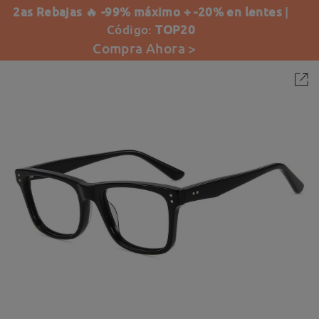
2as Rebajas 🔥 -99% máximo + -20% en lentes
|
Código:
TOP20
Compra Ahora >