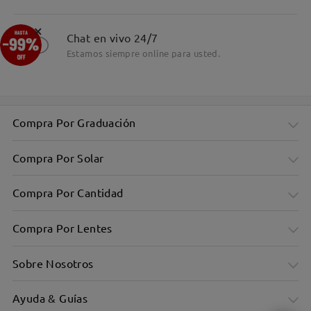
×
Chat en vivo 24/7
Estamos siempre online para usted.
Compra Por Graduación
Compra Por Solar
Compra Por Cantidad
Compra Por Lentes
Sobre Nosotros
Montura rectangular negra y estilizada, de perfil estrecho,
para un look elegante.
Ayuda & Guías