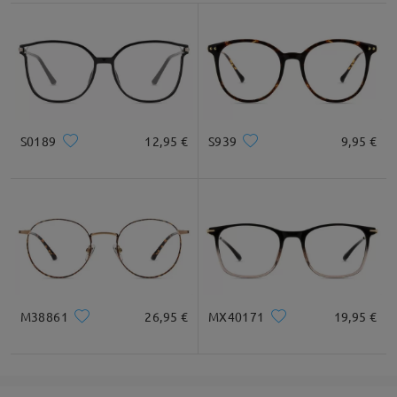
Recomendación de Rostro
Cuadrada
Redondo
Corazón
Diamante
Ovalado
S0189
12,95 €
S939
9,95 €
* Solo Para Referencia
Descripción del Producto
M38861
26,95 €
MX40171
19,95 €