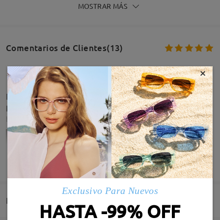
MOSTRAR MÁS
Comentarios de Clientes(13)
×
I loved them you should buy the they are cute and
perfect i recomend them
by
Aitana
on
Jul 31 , 2026
MOSTRAR MÁS
Exclusivo Para Nuevos
Entrega
HASTA -99% OFF