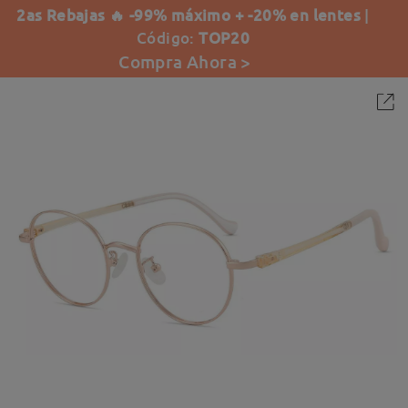
2as Rebajas 🔥 -99% máximo + -20% en lentes
|
Código:
TOP20
Compra Ahora >