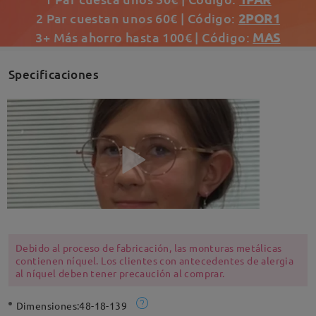
2 Par cuestan unos 60€ | Código:
2POR1
3+ Más ahorro hasta 100€ | Código:
MAS
Specificaciones
Debido al proceso de fabricación, las monturas metálicas
contienen níquel. Los clientes con antecedentes de alergia
al níquel deben tener precaución al comprar.
Dimensiones:
48-18-139