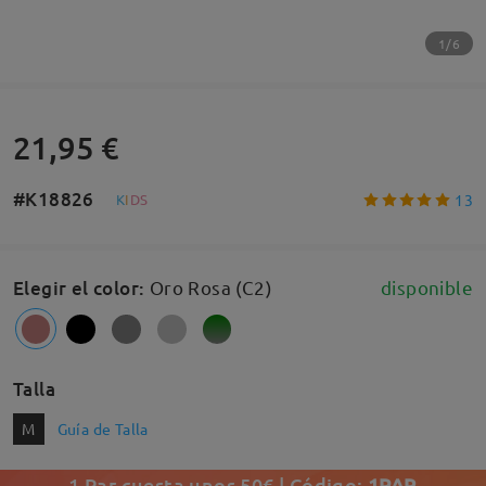
1/6
21,95 €
#K18826
13
K
I
D
S
Elegir el color
:
Oro Rosa (C2)
disponible
Talla
M
Guía de Talla
1 Par cuesta unos 50€ | Código:
1PAR