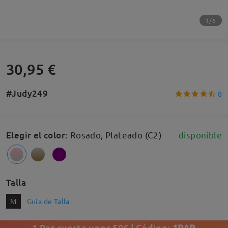
1/6
30,95 €
#Judy249
8
Elegir el color
:
Rosado, Plateado (C2)
disponible
Talla
M
Guía de Talla
1 Par cuesta unos 50€ | Código:
1PAR