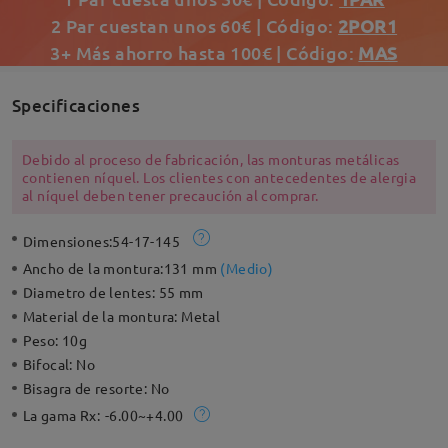
2 Par cuestan unos 60€ | Código:
2POR1
3+ Más ahorro hasta 100€ | Código:
MAS
Specificaciones
Debido al proceso de fabricación, las monturas metálicas
contienen níquel. Los clientes con antecedentes de alergia
al níquel deben tener precaución al comprar.
Dimensiones:
54-17-145
Ancho de la montura:
131 mm
(
Medio
)
Diametro de lentes:
55 mm
Material de la montura:
Metal
Peso:
10g
Bifocal:
No
Bisagra de resorte:
No
La gama Rx:
-6.00~+4.00