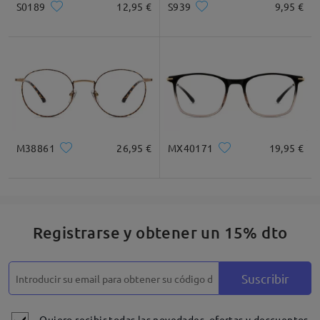
S0189
12,95 €
S939
9,95 €
Cuadrada
Redondo
Corazón
Diamante
Ovalado
* For Reference Only
M38861
26,95 €
MX40171
19,95 €
Descripción del Producto
Registrarse y obtener un 15% dto
Suscribir
Quiero recibir todas las novedades, ofertas y descuentos