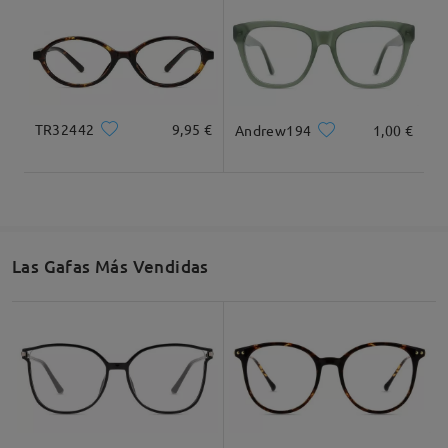
Dimensiones
TR32442
9,95 €
Andrew194
1,00 €
Ancho Total
Longitud de Patillas
131mm/ 5.16in
145mm/ 5.71in
Las Gafas Más Vendidas
Ancho de Cristal
Altura de Cristal
Ancho de Puente
54mm/ 2.13in
46mm/ 1.81in
17mm/ 0.67in
Recomendación de Rostro