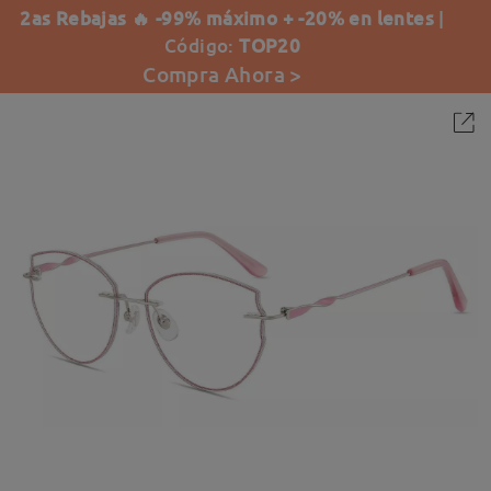
2as Rebajas 🔥 -99% máximo + -20% en lentes
|
Código:
TOP20
Compra Ahora >