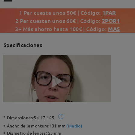
1 Par cuesta unos 50€ | Código:
1PAR
2 Par cuestan unos 60€ | Código:
2POR1
3+ Más ahorro hasta 100€ | Código:
MAS
Specificaciones
Dimensiones:
54-17-145
Ancho de la montura:
131 mm
(
Medio
)
Diametro de lentes:
55 mm