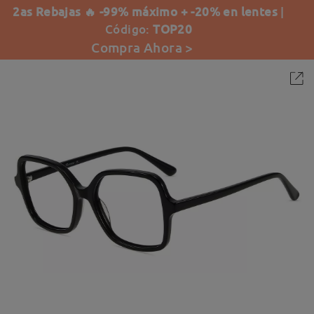
2as Rebajas 🔥 -99% máximo + -20% en lentes
|
Código:
TOP20
Compra Ahora >