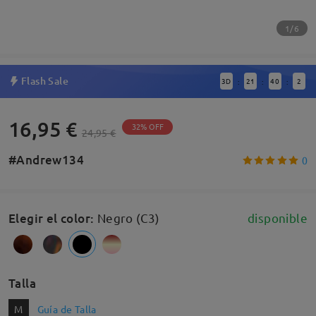
1/6
Flash Sale
3
D
21
40
2
:
:
:
16,95 €
32% OFF
24,95 €
#Andrew134
0
Elegir el color
:
Negro (C3)
disponible
Talla
M
Guía de Talla