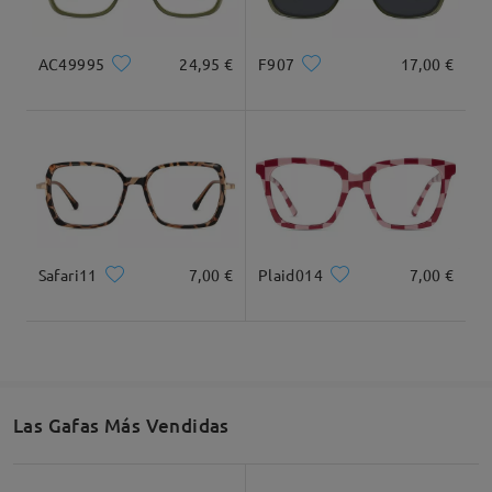
Tipo Rostro:
Longitud Rostro:
Ancho Rostro:
AC49995
24,95 €
F907
17,00 €
Ovalada
19cm/ 7.48 plg.
13.5cm/ 5.31 plg.
Dimensiones
Safari11
7,00 €
Plaid014
7,00 €
Ancho Total
Longitud de Patillas
131mm/ 5.16plg.
145mm/ 5.71plg.
Las Gafas Más Vendidas