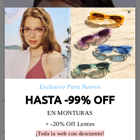
×
MOSTRAR MÁS
Exclusivo Para Nuevos
HASTA -99% OFF
Comentarios de Clientes(13)
EN MONTURAS
+ -20% Off Lentes
Me quedan súper bien y la calidad de visión es
¡Toda la web con descuento!
perfecta. Muy contenta