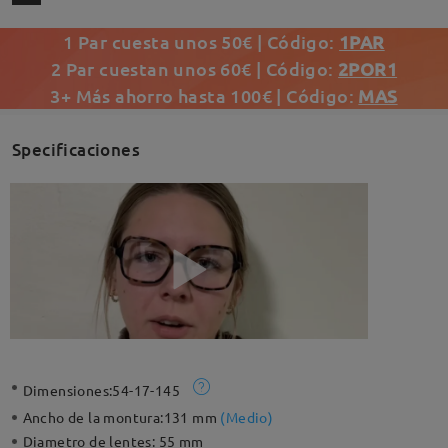
1 Par cuesta unos 50€ | Código:
1PAR
2 Par cuestan unos 60€ | Código:
2POR1
3+ Más ahorro hasta 100€ | Código:
MAS
Specificaciones
Dimensiones:
54-17-145
Ancho de la montura:
131 mm
(
Medio
)
Diametro de lentes:
55 mm