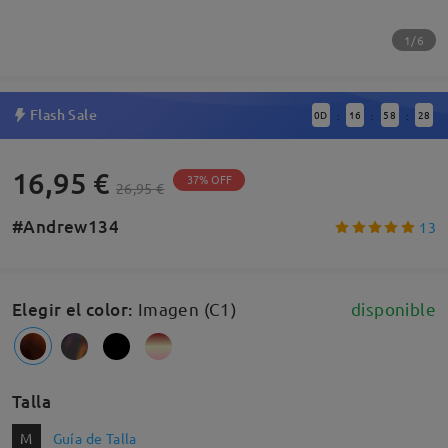
1/6
Flash Sale
0
D
16
58
28
:
:
:
16,95 €
37% OFF
26,95 €
#Andrew134
13
Elegir el color
:
Imagen (C1)
disponible
Talla
M
Guía de Talla