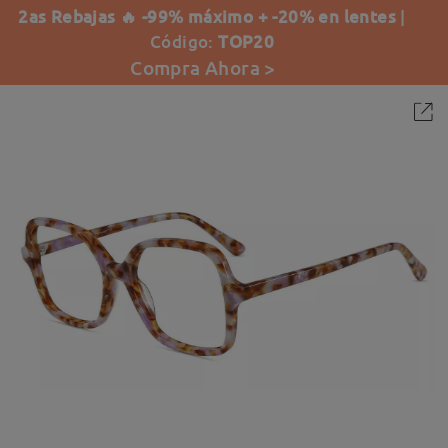
2as Rebajas 🔥 -99% máximo + -20% en lentes
|
Código:
TOP20
Compra Ahora >