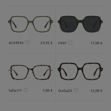
Envío
5-7 días laborales
detalles
Tipo Rostro:
Longitud Rostro:
Ancho Rostro:
Ovalada
19cm/ 7.48 plg.
13.5cm/ 5.31 plg.
Llegado
Dimensiones
AC49995
24,95 €
F907
17,00 €
Ancho Total
Longitud de Patillas
131mm/ 5.16plg.
145mm/ 5.71plg.
Safari11
7,00 €
Stella20
12,00 €