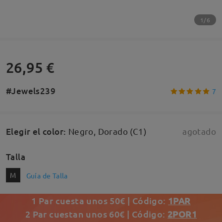
1/6
26,95 €
#Jewels239
7
Elegir el color
:
Negro, Dorado (C1)
agotado
Talla
M
Guía de Talla
1 Par cuesta unos 50€ | Código:
1PAR
2 Par cuestan unos 60€ | Código:
2POR1