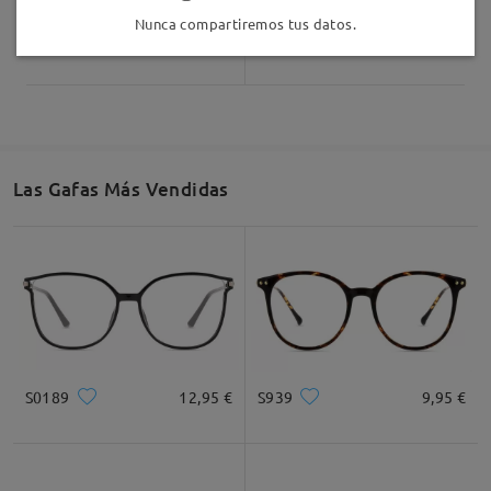
Nunca compartiremos tus datos.
AC56431
9,95 €
Stella21
9,95 €
Las Gafas Más Vendidas
S0189
12,95 €
S939
9,95 €