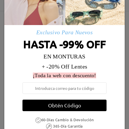
5-7 días laborales
detalles
Leer todos los
Enviado
Marcos Similares
Exclusivo Para Nuevos
comentarios
Deje su comentario
Envío
HASTA -99% OFF
5-7 días laborales
detalles
EN MONTURAS
Llegado
+ -20% Off Lentes
¡Toda la web con descuento!
TR64861
24,95 €
M45618
9,95 €
Obtén Código
60-Días Cambio & Devolución
365-Día Garantía