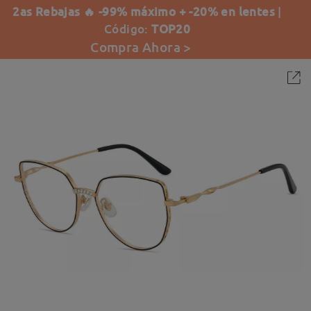
2as Rebajas 🔥 -99% máximo + -20% en lentes
|
Código:
TOP20
Compra Ahora >