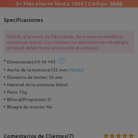
3+ Más ahorro hasta 100€ | Código:
MAS
Specificaciones
Debido al proceso de fabricación, las monturas metálicas
contienen níquel. Los clientes con antecedentes de alergia
al níquel deben tener precaución al comprar.
Dimensiones:
54-16-145
Ancho de la montura:
135 mm
(
Medio
)
Diametro de lentes:
55 mm
Material de la montura:
Metal
Peso:
15g
Bifocal/Progresivo:
Sí
Bisagra de resorte:
No
Comentarios de Clientes(7)