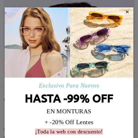
×
MOSTRAR MÁS
Exclusivo Para Nuevos
HASTA -99% OFF
Comentarios de Clientes(26)
EN MONTURAS
+ -20% Off Lentes
Super contenta con la calidad de las gafas y rapidez
¡Toda la web con descuento!
del envío. Solo recomiendo pedir las gafas con anti-