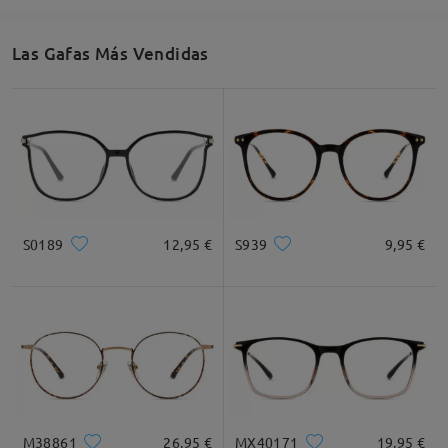
Las Gafas Más Vendidas
Ancho de Cristal
Altura de Cristal
Ancho de Puente
54mm/ 2.13plg.
50mm/ 1.97plg.
16mm/ 0.63plg.
Recomendación de Rostro
S0189
12,95 €
S939
9,95 €
Cuadrada
Redondo
Corazón
Diamante
Ovalado
* Solo Para Referencia
M38861
26,95 €
MX40171
19,95 €