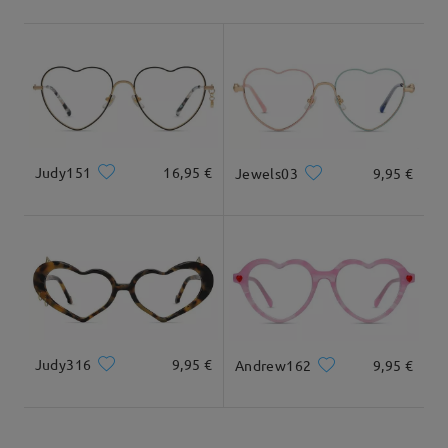
Envío
5-7 días laborales
detalles
Llegado
Tipo Rostro:
Longitud Rostro:
Ancho Rostro:
Ovalada
19cm/ 7.48 plg.
13.5cm/ 5.31 plg.
Judy151
16,95 €
Jewels03
9,95 €
Dimensiones
Judy316
9,95 €
Andrew162
9,95 €
Ancho Total
Longitud de Patillas
136mm/ 5.35plg.
145mm/ 5.71plg.