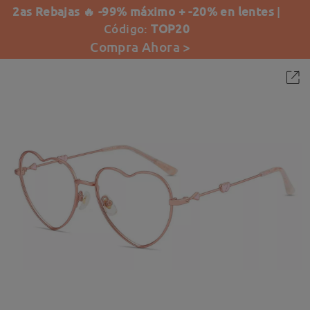
2as Rebajas 🔥 -99% máximo + -20% en lentes
|
Código:
TOP20
Compra Ahora >