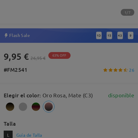
1/7
Flash Sale
1
D
15
43
9
:
:
:
9,95 €
63% OFF
26,95 €
#FM2541
26
Elegir el color
:
Oro Rosa, Mate (C3)
disponible
Talla
L
Guía de Talla