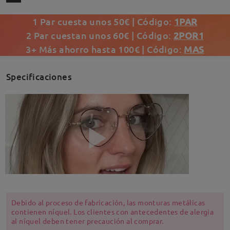
1 Par cuesta unos 50€ | Código:
1PAR
2 Par cuestan unos 60€ | Código:
2POR1
3+ Más ahorro hasta 100€ | Código:
MAS
Specificaciones
Debido al proceso de fabricación, las monturas metálicas
contienen níquel. Los clientes con antecedentes de alergia
al níquel deben tener precaución al comprar.