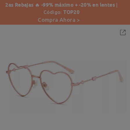
2as Rebajas 🔥 -99% máximo + -20% en lentes
|
Código:
TOP20
Compra Ahora >