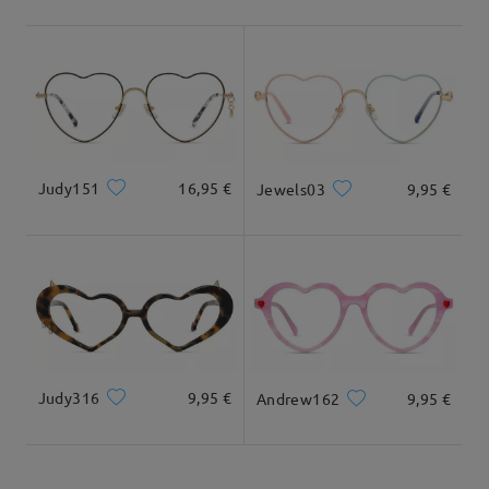
Envío
5-7 días laborales
detalles
Llegado
Tipo Rostro:
Longitud Rostro:
Ancho Rostro:
Ovalada
19cm/ 7.48 plg.
13.5cm/ 5.31 plg.
Judy151
16,95 €
Jewels03
9,95 €
Dimensiones
Judy316
9,95 €
Andrew162
9,95 €
Ancho Total
Longitud de Patillas
136mm/ 5.35plg.
145mm/ 5.71plg.