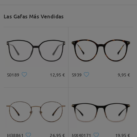
Las Gafas Más Vendidas
Ancho de Cristal
Altura de Cristal
Ancho de Puente
54mm/ 2.13plg.
50mm/ 1.97plg.
16mm/ 0.63plg.
Recomendación de Rostro
S0189
12,95 €
S939
9,95 €
Cuadrada
Redondo
Corazón
Diamante
Ovalado
* Solo Para Referencia
M38861
26,95 €
MX40171
19,95 €