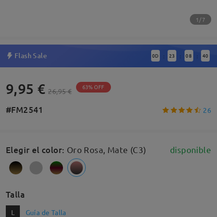
1/7
Flash Sale
0
D
23
08
40
:
:
:
9,95 €
63% OFF
26,95 €
#FM2541
26
Elegir el color
:
Oro Rosa, Mate (C3)
disponible
Talla
L
Guía de Talla