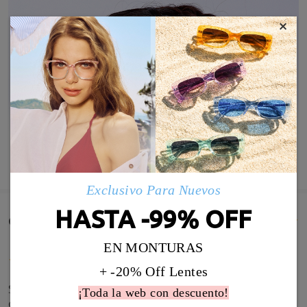
×
MOSTRAR MÁS
Exclusivo Para Nuevos
HASTA -99% OFF
Comentarios de Clientes(26)
EN MONTURAS
+ -20% Off Lentes
Super contenta con la calidad de las gafas y rapidez
¡Toda la web con descuento!
del envío. Solo recomiendo pedir las gafas con anti-