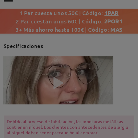
1 Par cuesta unos 50€ | Código:
1PAR
2 Par cuestan unos 60€ | Código:
2POR1
3+ Más ahorro hasta 100€ | Código:
MAS
Specificaciones
Debido al proceso de fabricación, las monturas metálicas
contienen níquel. Los clientes con antecedentes de alergia
al níquel deben tener precaución al comprar.