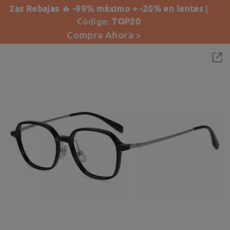
2as Rebajas 🔥 -99% máximo + -20% en lentes
|
Código:
TOP20
Compra Ahora >