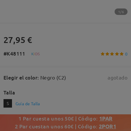
1/6
27,95 €
#K48111
0
K
I
D
S
Elegir el color
:
Negro (C2)
agotado
Talla
S
Guía de Talla
1 Par cuesta unos 50€ | Código:
1PAR
2 Par cuestan unos 60€ | Código:
2POR1