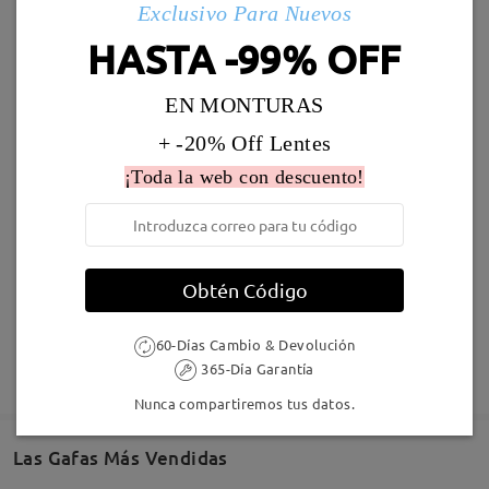
Exclusivo Para Nuevos
Llegado
HASTA -99% OFF
K08210
24,95 €
K28606
20,95 €
EN MONTURAS
+ -20% Off Lentes
¡Toda la web con descuento!
Obtén Código
K52785
20,95 €
K75458
21,95 €
60-Días Cambio & Devolución
365-Día Garantía
Nunca compartiremos tus datos.
Las Gafas Más Vendidas