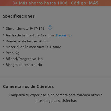
3+ Más ahorro hasta 100€ | Código:
MAS
Specificaciones
Dimensiones:
49-17-147
Ancho de la montura:
127 mm
(
Paqueño
)
Diametro de lentes:
49 mm
Material de la montura:
Tr ,Titanio
Peso:
9g
Bifocal/Progresivo:
No
Bisagra de resorte:
No
Comentarios de Clientes
Comparta su experiencia de compra para ayudar a otros a
obtener gafas satisfechas