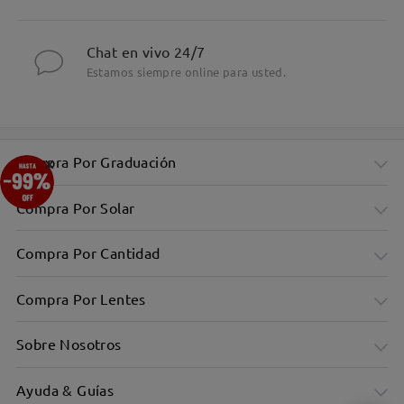
Chat en vivo 24/7
Estamos siempre online para usted.
×
Compra Por Graduación
Compra Por Solar
Compra Por Cantidad
Compra Por Lentes
Sobre Nosotros
Ayuda & Guías