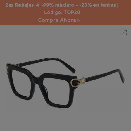
2as Rebajas 🔥 -99% máximo + -20% en lentes
|
Código:
TOP20
Compra Ahora >