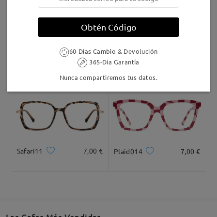
LiveChat(24/7), or call us at 1-855-487-6006(5am -
8pm PT), or email us at service@firmoo.com.
Llegado
Obtén Código
60-Días Cambio & Devolución
AC49995
24,95 €
F907
17,00 €
365-Día Garantía
Nunca compartiremos tus datos.
Firmoo a assuré côté qualité et service. Mes verres
ne sont pas corrects à cause de mon
ophtalmologue, donc je vais devoir les échanger —
mais ce n’est absolument pas la faute de Firmoo. »
by
Alin
on
Mar 9 , 2026
Safari11
7,00 €
Plaid014
7,00 €
Leer todos los