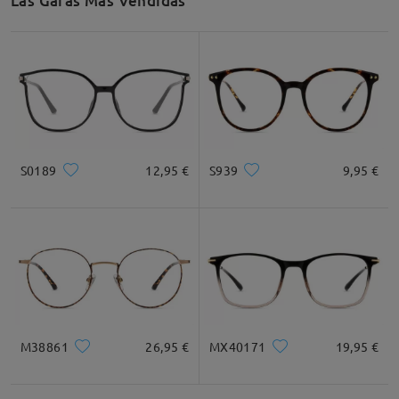
Las Gafas Más Vendidas
comentarios
Deje su comentario
S0189
12,95 €
S939
9,95 €
M38861
26,95 €
MX40171
19,95 €