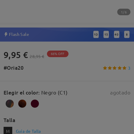
1/6
Flash Sale
1
D
15
40
7
:
:
:
9,95 €
66% OFF
28,95 €
#Oria20
3
Elegir el color
:
Negro (C1)
agotado
Talla
M
Guía de Talla