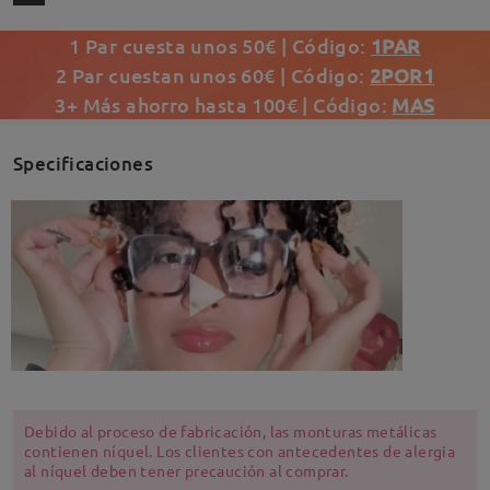
1 Par cuesta unos 50€ | Código:
1PAR
2 Par cuestan unos 60€ | Código:
2POR1
3+ Más ahorro hasta 100€ | Código:
MAS
Specificaciones
Debido al proceso de fabricación, las monturas metálicas
contienen níquel. Los clientes con antecedentes de alergia
al níquel deben tener precaución al comprar.