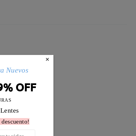
×
ra Nuevos
9% OFF
URAS
 Lentes
 descuento!
Peso:
21g