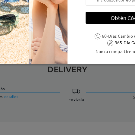
e resorte:
No
Material de la montura:
Acetat
Obtén Có
 metálicas contienen níquel. Los clientes con antecedentes de alerg
60-Días Cambio 
365-Día G
Nunca compartiremo
DELIVERY
ión
es
detalles
5
Enviado