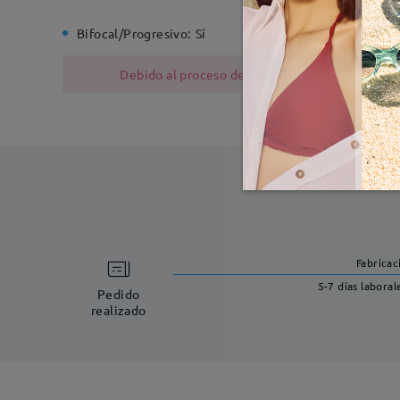
Bifocal/Progresivo:
Sí
Bisagra d
Debido al proceso de fabricación, las monturas
Fabricac
5-7 días laboral
Pedido
realizado