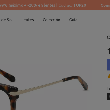
Comp
-99% máximo + -20% en lentes
| Código:
TOP20
 de Sol
Lentes
Colección
Guía
O
Ta