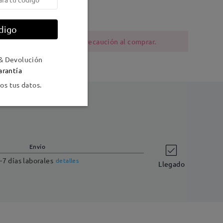
o ,Metal
digo
ia al níquel deben tener precaución al comprar.
& Devolución
arantía
s tus datos.
Envío
-7 días laborales
detalles
Llegado