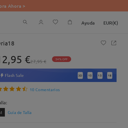
ra Ahora >
Ayuda
EUR
(
€
)
ria18
12,95 €
54% OFF
27,95 €
Flash Sale
3
D
15
15
17
:
:
:
10 Comentarios
lla:
M
Guía de Talla