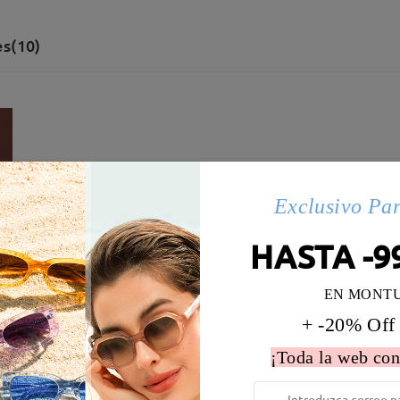
s(10)
Exclusivo Pa
HASTA -9
EN MONT
+ -20% Off
¡Toda la web con
 la montura:
135 mm
(
Medio
)
Diametro de lentes:
54 mm