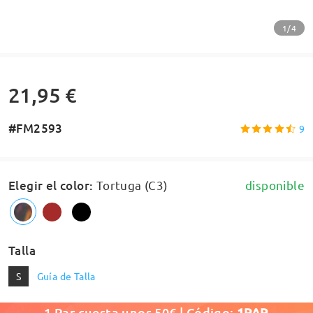
1/4
21,95 €
#FM2593
9
Elegir el color
:
Tortuga (C3)
disponible
Talla
S
Guía de Talla
1 Par cuesta unos 50€ | Código:
1PAR