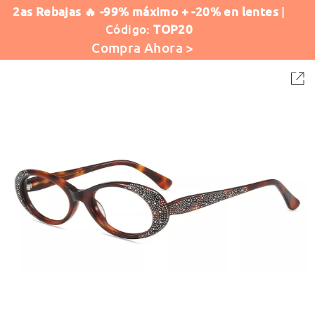
2as Rebajas 🔥 -99% máximo + -20% en lentes
|
Código:
TOP20
Compra Ahora >