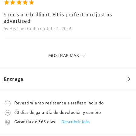
Spec's are brilliant. Fit is perfect and just as
advertised.
by
Heather Crabb
on
Jul 27 , 2026
MOSTRAR MÁS
Pour une première commande sur ce site, je suis
vraiment satisfaite, les montures sont de belles
qualités et les verres sont bien adaptés à ma
Entrega
vision. SUPER
by
Patricia
on
Jul 21 , 2026
Pedido realizado
Revestimiento resistente a arañazo incluído
60 días de garantía de devolución y cambio
Leer todos los
Fabricación
Garantía de 365 días
Descubrir Más
comentarios
5-7 días laborales
detalles
Deje su comentario