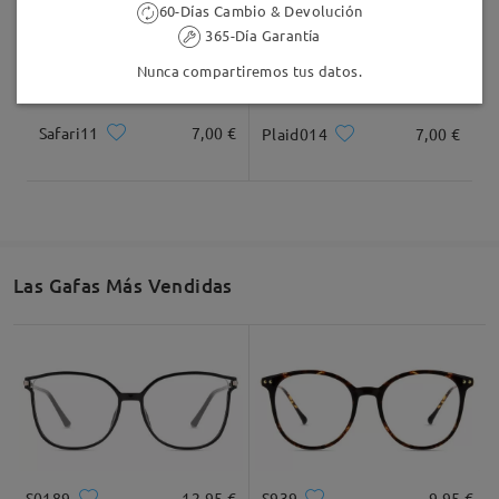
60-Días Cambio & Devolución
365-Día Garantía
Nunca compartiremos tus datos.
Safari11
7,00 €
Plaid014
7,00 €
Las Gafas Más Vendidas
S0189
12,95 €
S939
9,95 €