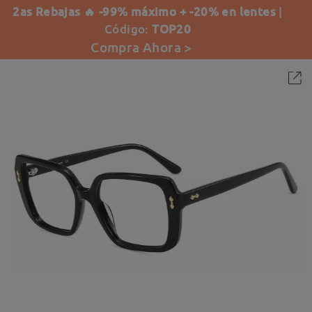
2as Rebajas 🔥 -99% máximo + -20% en lentes
|
Código:
TOP20
Compra Ahora >