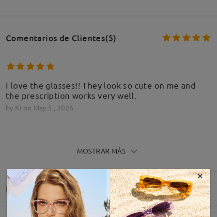
Comentarios de Clientes(5)
I love the glasses!! They look so cute on me and
the prescription works very well.
by
Ki
on
May 5 , 2026
MOSTRAR MÁS
Bellissima montatura, robusta e di grande
×
tendenza, color borgogna lucido fantastico.
Contentissima!
Entrega
by
ANNAMARIA
on
Apr 13 , 2026