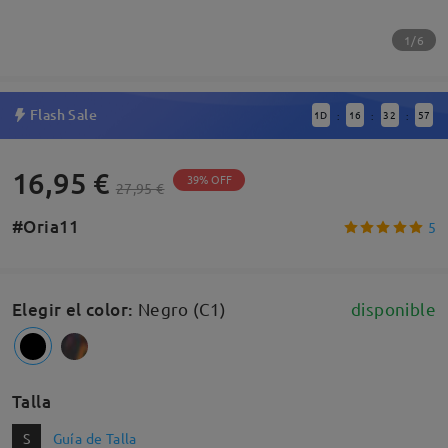
1/6
Flash Sale
1
D
16
32
56
:
:
:
16,95 €
39% OFF
27,95 €
#Oria11
5
Elegir el color
:
Negro (C1)
disponible
Talla
S
Guía de Talla