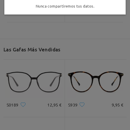
Nunca compartiremos tus datos.
Safari11
7,00 €
Stella20
12,00 €
Las Gafas Más Vendidas
S0189
12,95 €
S939
9,95 €