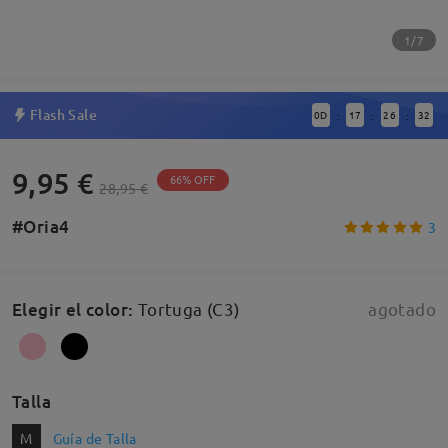
1/7
Flash Sale
0
D
17
26
31
:
:
:
9,95 €
66% OFF
28,95 €
#Oria4
3
Elegir el color
:
Tortuga (C3)
agotado
Talla
M
Guía de Talla