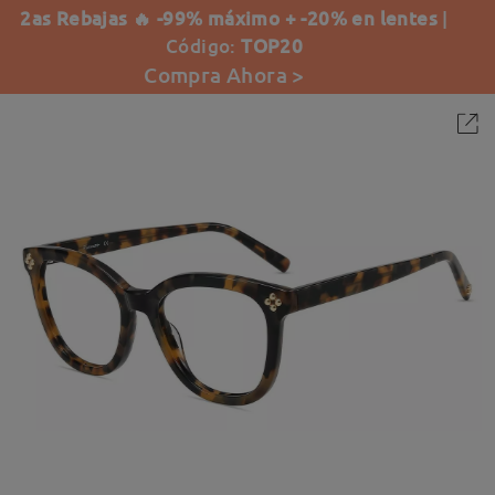
2as Rebajas 🔥 -99% máximo + -20% en lentes
|
Código:
TOP20
Compra Ahora >