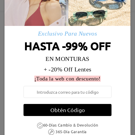
5-7 días laborales
detalles
Leer todos los
comentarios
Enviado
Deje su comentario
Marcos Similares
Exclusivo Para Nuevos
Envío
HASTA -99% OFF
5-7 días laborales
detalles
EN MONTURAS
Llegado
+ -20% Off Lentes
¡Toda la web con descuento!
AC49995
24,95 €
F907
17,00 €
Obtén Código
60-Días Cambio & Devolución
365-Día Garantía