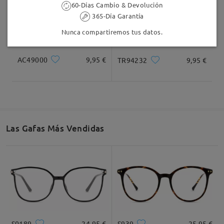
60-Días Cambio & Devolución
365-Día Garantía
Nunca compartiremos tus datos.
AC49000
9,95 €
TR94232
9,95 €
Las Gafas Más Vendidas
S0189
24,95 €
S939
25,95 €