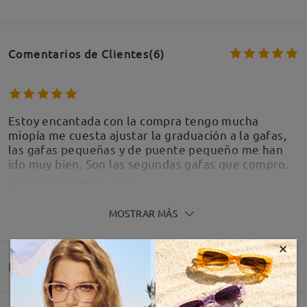
Comentarios de Clientes(6)
Estoy encantada con la compra tengo mucha
miopía me cuesta ajustar la graduación a la gafas,
las gafas pequeñas y de puente pequeño me han
ido muy bien. Son las segundas gafas que compro.
by
LaiaMur
on
Jan 13 , 2026
MOSTRAR MÁS
×
Entrega