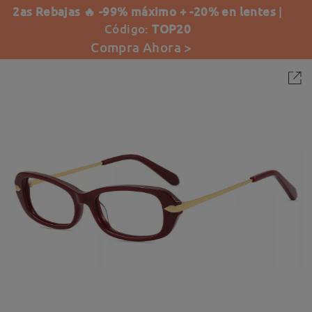
2as Rebajas 🔥 -99% máximo + -20% en lentes
|
Código:
TOP20
Compra Ahora >