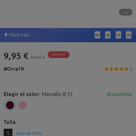
1/6
Flash Sale
0
D
02
25
26
:
:
:
9,95 €
63% OFF
26,95 €
#Oria19
6
Elegir el color
:
Morado (C1)
disponible
Talla
S
Guía de Talla