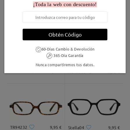
¡Toda la web con descuento!
comentarios
Enviado
Deje su comentario
Marcos Similares
Envío
5-7 días laborales
detalles
Obtén Código
60-Días Cambio & Devolución
Llegado
365-Día Garantía
Nunca compartiremos tus datos.
KXN1038
8,00 €
AC49000
9,95 €
TR94232
9,95 €
Stella04
9,95 €