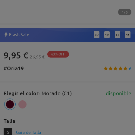
1/6
Flash Sale
3
D
19
12
44
:
:
:
9,95 €
63% OFF
26,95 €
#Oria19
6
Elegir el color
:
Morado (C1)
disponible
Talla
S
Guía de Talla