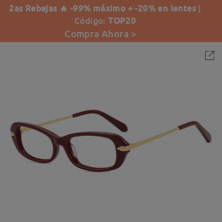
2as Rebajas 🔥 -99% máximo + -20% en lentes
|
Código:
TOP20
Compra Ahora >